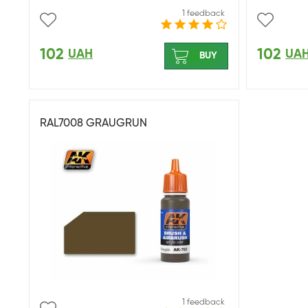
1 feedback
102
102
UAH
UA
BUY
RAL7008 GRAUGRUN
1 feedback