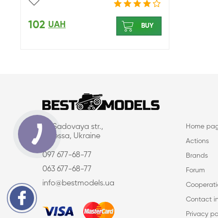
102
UAH
BUY
16, Sadovaya str.,
Home pa
Odessa, Ukraine
Actions
097 677-68-77
Brands
063 677-68-77
Forum
info@bestmodels.ua
Cooperati
Contact i
Privacy po