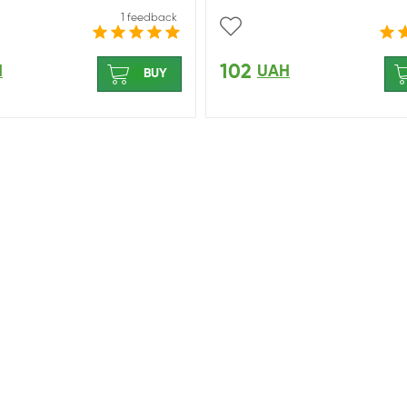
1 feedback
102
H
UAH
BUY