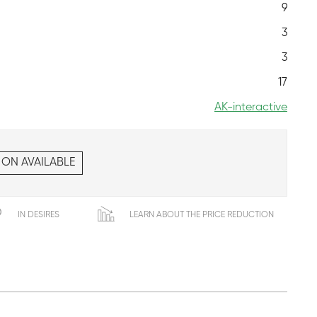
9
3
3
17
AK-interactive
 ON AVAILABLE
IN DESIRES
LEARN ABOUT THE PRICE REDUCTION