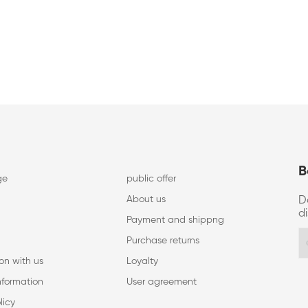
B
ge
public offer
About us
D
d
Payment and shippng
Purchase returns
on with us
Loyalty
nformation
User agreement
licy