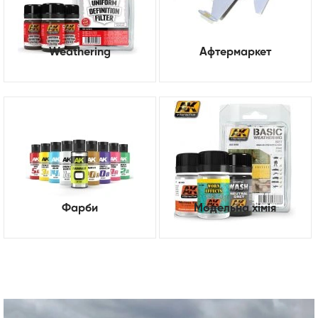
Weathering
Афтермаркет
Фарби
Модельна хімія