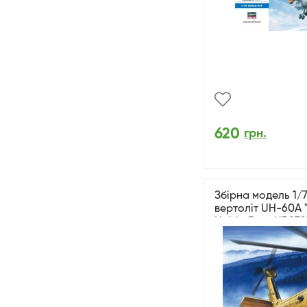
620
грн.
Збірна модель 1/
вертоліт UH-60A 
HobbyBoss HB872