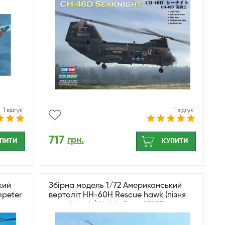
1 відгук
1 відгук
717
грн.
ПИТИ
КУПИТИ
кий
Збірна модель 1/72 Американський
mpeter
вертоліт HH-60H Rescue hawk (пізня
модифікація) HobbyBoss 87233