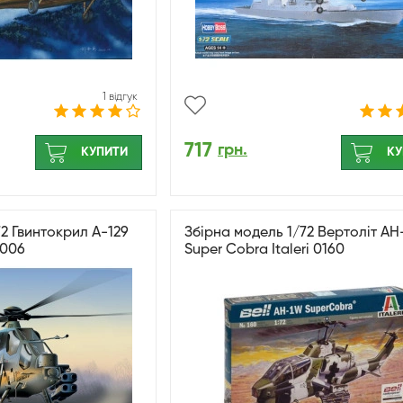
1 відгук
717
грн.
КУПИТИ
КУ
72 Гвинтокрил A-129
Збірна модель 1/72 Вертоліт A
0006
Super Cobra Italeri 0160