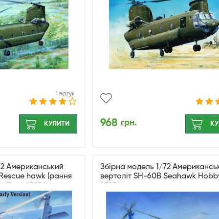
1 відгук
968
грн.
КУПИТИ
КУ
72 Американський
Збірна модель 1/72 Американсь
Rescue hawk (рання
вертоліт SH-60B Seahawk Hobb
byBoss 87234
87231