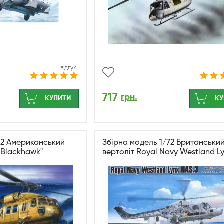
1 відгук
717
грн.
КУПИТИ
КУ
72 Американський
Збірна модель 1/72 Британськи
"Blackhawk"
вертоліт Royal Navy Westland L
16
HAS.3 HobbyBoss 87237