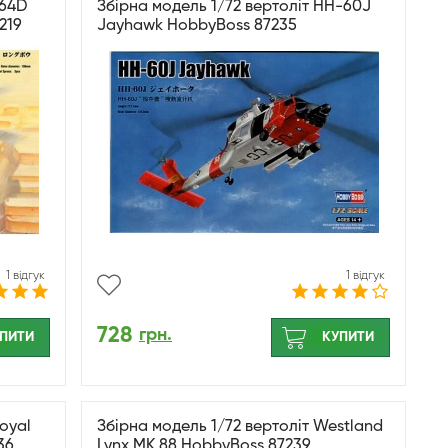
-64D
Збірна модель 1/72 вертоліт HH-60J
219
Jayhawk HobbyBoss 87235
1 відгук
1 відгук
728
грн.
ПИТИ
КУПИТИ
oyal
Збірна модель 1/72 вертоліт Westland
36.
Lynx MK.88 HobbyBoss 87239