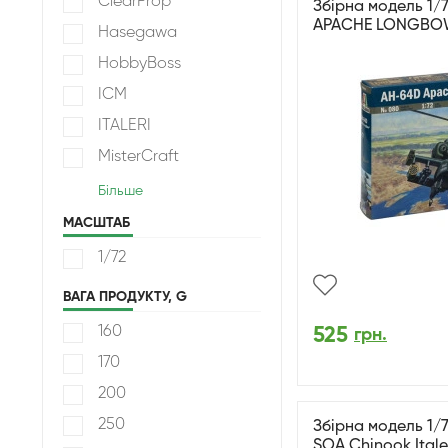
ClearProp
Збірна модель 1/
APACHE LONGBOW 
Hasegawa
HobbyBoss
ICM
ITALERI
MisterCraft
Більше
МАСШТАБ
1/72
ВАГА ПРОДУКТУ, G
160
525
грн.
170
200
250
Збірна модель 1/7
SOA Chinook Italer