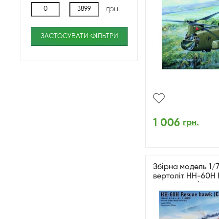
-
грн.
ЗАСТОСУВАТИ ФІЛЬТРИ
1 006
грн.
Збірна модель 1/
вертоліт HH-60H 
модифікація) Hob