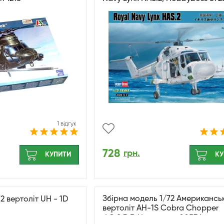
1 відгук
728
грн.
КУПИТИ
КУ
Збірна модель 1/72 Американсь
2 вертоліт UH - 1D
вертоліт AH-1S Cobra Chopper
J.G.S.D.F. Hasegawa 00534