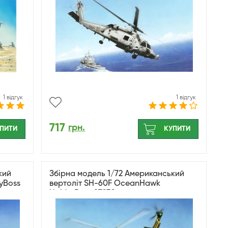
1 відгук
1 відгук
717
грн.
ПИТИ
КУПИТИ
кий
Збірна модель 1/72 Американський
yBoss
вертоліт SH-60F OceanHawk
HobbyBoss 87232