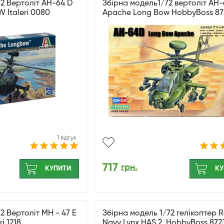
72 Вертоліт AH-64 D
Збірна модель1/72 вертоліт AH
Italeri 0080
Apache Long Bow HobbyBoss 87
1 відгук
717
грн.
КУПИТИ
КУ
2 Вертоліт MH - 47 E
Збірна модель 1/72 гелікоптер R
i 1218
Navy Lynx HAS.2, HobbyBoss 872