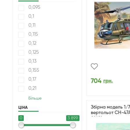
0,095
0,1
0,11
0,115
0,12
0,125
0,13
0,155
0,17
704
грн.
0,21
Більше
Збірна модель 1/
ЦІНА
вертольот CH-47A
0
3 899
01621