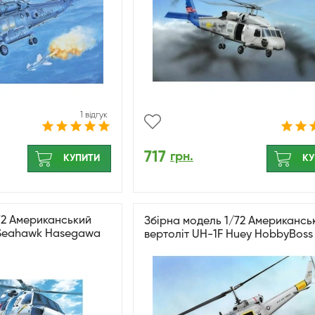
1 відгук
717
грн.
КУПИТИ
КУ
72 Американський
Збірна модель 1/72 Американсь
 Seahawk Hasegawa
вертоліт UH-1F Huey HobbyBoss