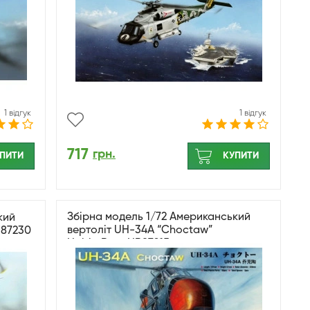
1 відгук
1 відгук
717
грн.
ПИТИ
КУПИТИ
Збірна модель 1/72 Американський
кий
вертоліт UH-34A “Choctaw”
 87230
HobbyBoss HB87215