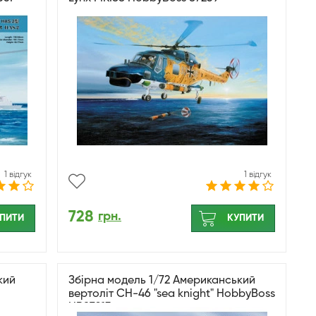
1 відгук
1 відгук
728
грн.
ПИТИ
КУПИТИ
кий
Збірна модель 1/72 Американський
вертоліт CH-46 "sea knight" HobbyBoss
HB87213