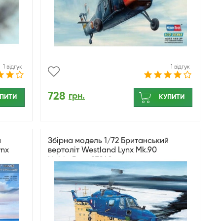
1 відгук
1 відгук
728
грн.
ПИТИ
КУПИТИ
й
Збірна модель 1/72 Британський
ynx
вертоліт Westland Lynx Mk.90
HobbyBoss 87240