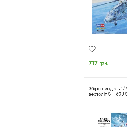
717
грн.
Збірна модель 1/
вертоліт SH-60J
00443