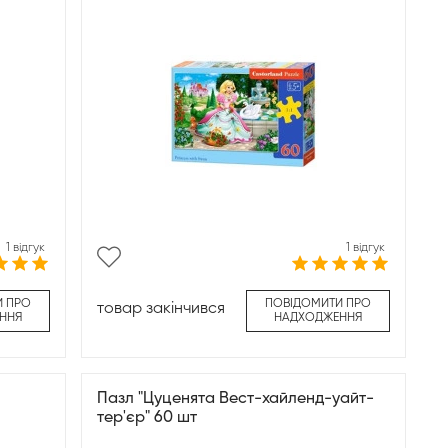
1 відгук
1 відгук
И ПРО
ПОВІДОМИТИ ПРО
товар закінчився
ННЯ
НАДХОДЖЕННЯ
Пазл "Цуценята Вест-хайленд-уайт-
тер'єр" 60 шт