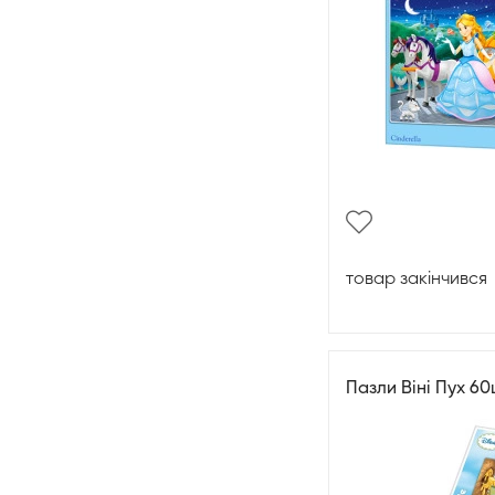
товар закінчився
Пазли Віні Пух 6