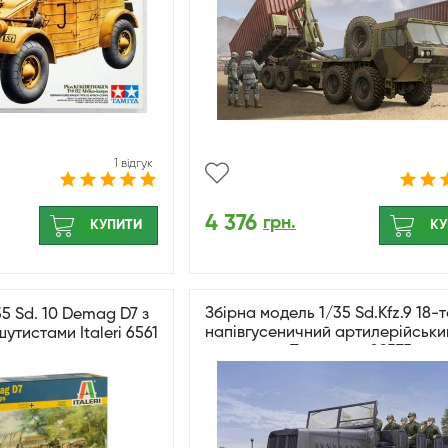
1 відгук
4 376
грн.
КУПИТИ
КУ
Збірна модель 1/35 Sd.Kfz.9 18-
5 Sd. 10 Demag D7 з
напівгусеничний артилерійськи
тистами Italeri 6561
транспорт Trumpeter 09575