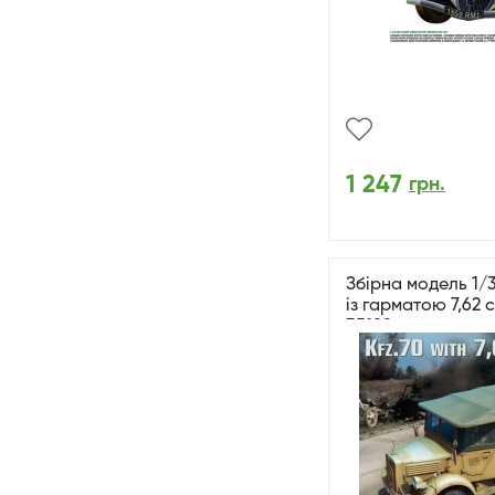
1 247
грн.
Збірна модель 1/3
із гарматою 7,62 см
35189