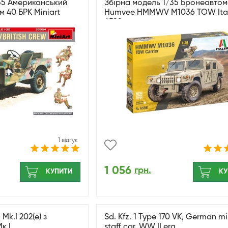
35 Американський
Збірна модель 1/35 Бронеавтом
 40 БРК Miniart
Humvee HMMWV M1036 TOW Ital
6598
1 відгук
1 056
грн.
КУПИТИ
КУ
Mk.I 202(е) з
Sd. Kfz. 1 Type 170 VK, German mi
к.I
staff car, WW II era