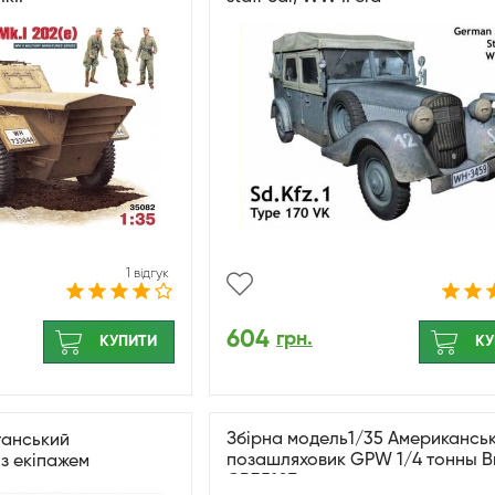
1 відгук
604
грн.
КУПИТИ
КУ
Збірна модель1/35 Американсь
танський
позашляховик GPW 1/4 тонны B
з екіпажем
CB35107