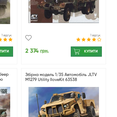
1 відгук
1 відгук
2 374
грн.
ПИТИ
КУПИТИ
 Jeep
Збірна модель 1/35 Автомобіль JLTV
ою
M1279 Utility IloveKit 63538