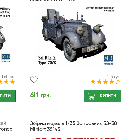
1 відгук
1 відгук
611
грн.
ПИТИ
КУПИТИ
кий
Збірна модель 1/35 Заправник БЗ-38
ronco
Miniart 35145