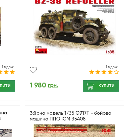
1 відгук
1 відгук
1 980
грн.
ПИТИ
КУПИТИ
нна
Збірна модель 1/35 G917T - бойова
t
машина ППО ICM 35408