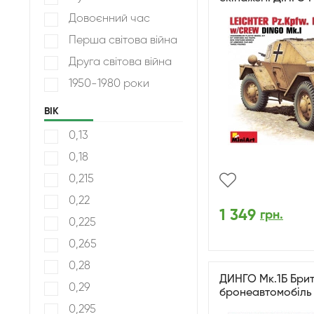
Довоєнний час
Перша світова війна
Друга світова війна
1950-1980 роки
ВІК
0,13
0,18
0,215
0,22
1 349
грн.
0,225
0,265
0,28
ДИНГО Мк.1Б Бри
0,29
бронеавтомобіль 
0,295