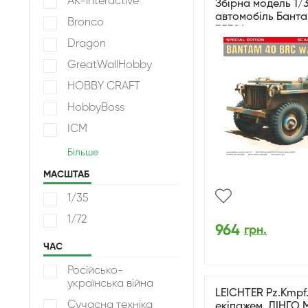
AK-interactive
Збірна модель 1/
автомобіль Бантам
Bronco
35324
Dragon
GreatWallHobby
HOBBY CRAFT
HobbyBoss
ICM
Більше
МАСШТАБ
1/35
1/72
964
грн.
ЧАС
Російсько-
українська війна
LEICHTER Pz.Kmpf. 
Сучасна техніка
екіпажем. ДІНГО M