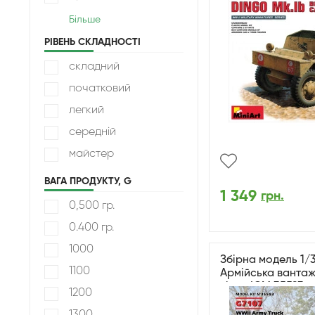
Більше
РІВЕНЬ СКЛАДНОСТІ
складний
початковий
легкий
середній
майстер
ВАГА ПРОДУКТУ, G
1 349
грн.
0,500 гр.
0.400 гр.
1000
Збірна модель 1/3
1100
Армійська вантажі
війни ICM 35593
1200