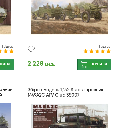
1 відгук
1 відгук
2 228
грн.
ПИТИ
КУПИТИ
тонний
Збірна модель 1/35 Автозаправник
й
M49A2C AFV Club 35007