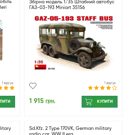
обіль
Збірна модель 1/35 Штабний автобус
eri
ГАЗ-03-193 Miniart 35156
1 відгук
1 відгук
1 915
грн.
ПИТИ
КУПИТИ
litary
Sd.Kfz. 2 Type 170VK, German military
radio car, WW II era