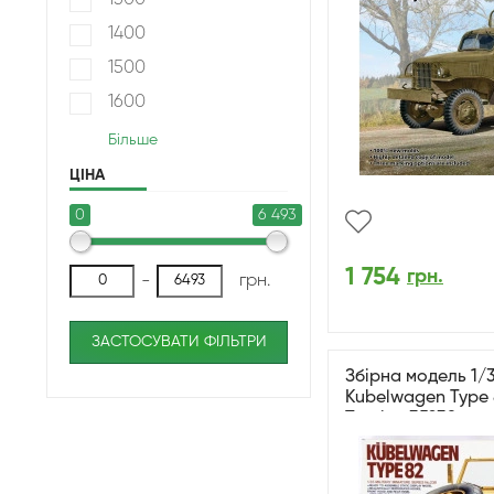
1300
1400
1500
1600
Більше
ЦІНА
0
6 493
1 754
грн.
-
грн.
ЗАСТОСУВАТИ ФІЛЬТРИ
Збірна модель 1/
Kubelwagen Type 8
Tamiya 35238