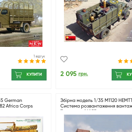
1 відгук
2 095
грн.
КУПИТИ
КУ
35 German
Збірна модель 1/35 M1120 HEMT
2 Africa Corps
Система розвантаження вантажу
Trumpeter 01053