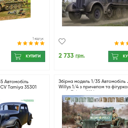
1 відгук
2 733
грн.
КУПИТИ
КУ
Збірна модель 1/35 Автомобіль
35 Автомобіль
Willys 1/4 з причепом та фігурк
11CV Tamiya 35301
водія Takom 2126