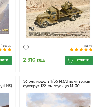
1 відгук
1 відгук
2 310
грн.
ПИТИ
КУПИТИ
T
Збірна модель 1/35 M3A1 пізня версія
 (LHS)
буксирує 122-мм гаубицю М-30
HobbyBoss 84537