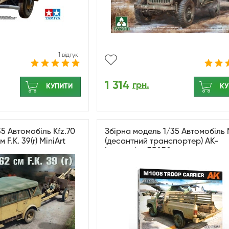
1 відгук
1 314
грн.
КУПИТИ
КУ
5 Автомобіль Kfz.70
Збірна модель 1/35 Автомобіль
 F.K. 39(r) MiniArt
(десантний транспортер) AK-
Interactive 35030