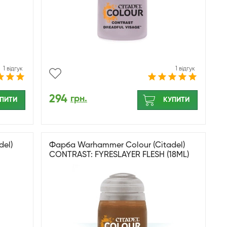
1 відгук
1 відгук
294
грн.
ПИТИ
КУПИТИ
el)
Фарба Warhammer Colour (Citadel)
CONTRAST: FYRESLAYER FLESH (18ML)