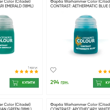
Color (Citadel)
Фарба Warhammer Color (Citade
RI EMERALD (18ML)
CONTRAST: AETHERMATIC BLUE (
1 відгук
294
грн.
КУПИТИ
КУ
Color (Citadel)
Фарба Warhammer Color (Citade
IAN GREEN (18ML)
CONTRAST: APOTHECARY WHITE 