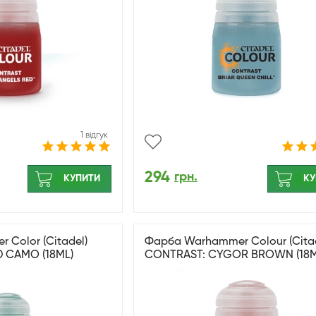
1 відгук
294
грн.
КУПИТИ
КУ
Color (Citadel)
Фарба Warhammer Colour (Citad
 CAMO (18ML)
CONTRAST: CYGOR BROWN (18M