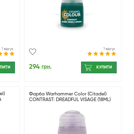
1 відгук
1 відгук
294
грн.
ПИТИ
КУПИТИ
l)
Фарба Warhammer Color (Citadel)
A
CONTRAST: DREADFUL VISAGE (18ML)