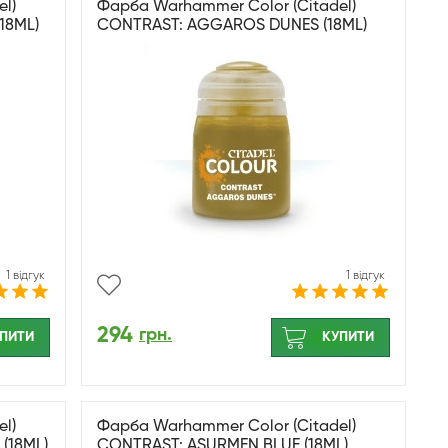
l)
Фарба Warhammer Color (Citadel)
18ML)
CONTRAST: AGGAROS DUNES (18ML)
1 відгук
1 відгук
294
грн.
ПИТИ
КУПИТИ
l)
Фарба Warhammer Color (Citadel)
(18ML)
CONTRAST: ASURMEN BLUE (18ML)