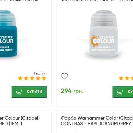
1 відгук
294
грн.
КУПИТИ
КУ
Colour (Citadel)
Фарба Warhammer Color (Citade
ED (18ML)
CONTRAST: BASILICANUM GREY (