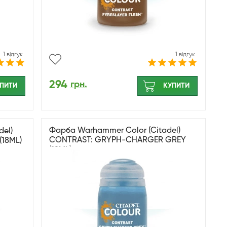
1 відгук
1 відгук
294
грн.
ПИТИ
КУПИТИ
Фарба Warhammer Color (Citadel)
el)
CONTRAST: GRYPH-CHARGER GREY
18ML)
(18ML)