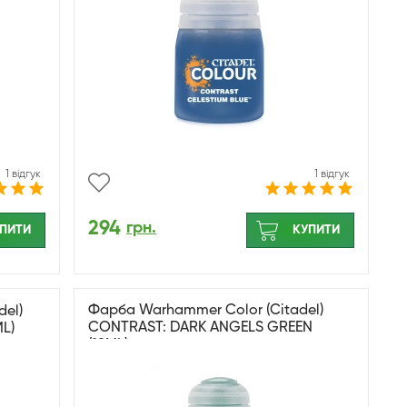
1 відгук
1 відгук
294
грн.
ПИТИ
КУПИТИ
Фарба Warhammer Color (Citadel)
el)
CONTRAST: DARK ANGELS GREEN
L)
(18ML)