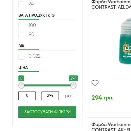
Фарба Warhammer 
24
CONTRAST: AELDA
ВАГА ПРОДУКТУ, G
100
90
ВІК
0,022
ЦІНА
0
294
-
грн.
294
грн.
ЗАСТОСУВАТИ ФІЛЬТРИ
Фарба Warhammer 
CONTRAST: AKHEL