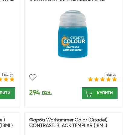
1 відгук
1 відгук
294
грн.
ПИТИ
КУПИТИ
l)
Фарба Warhammer Color (Citadel)
18ML)
CONTRAST: BLACK TEMPLAR (18ML)