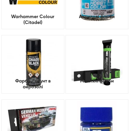
Warhammer Colour
Акрилові фарби
(Citadel)
Фарба / ґрунт в
Масляні фарби
аерозолі