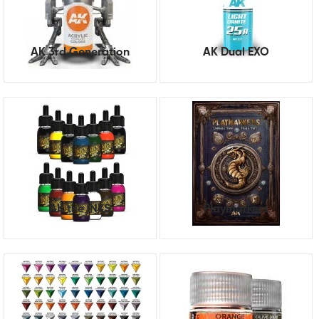
AK 3rd Generation
AK Dual EXO
AK the INKS
Playmarkers