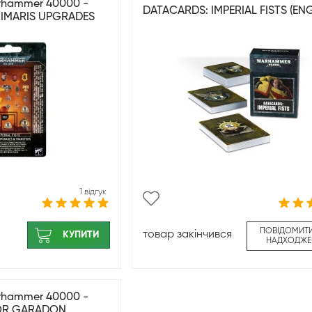
arhammer 40000 -
DATACARDS: IMPERIAL FISTS (ENG
PRIMARIS UPGRADES
1 відгук
ПОВІДОМИТ
товар закінчився
КУПИТИ
НАДХОДЖЕ
arhammer 40000 -
 TOR GARADON