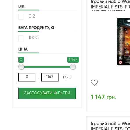
Ігровий набір W
ВІК
IMPERIAL FISTS: 
AND TRANSFERS
0,2
ВАГА ПРОДУКТУ, G
1000
ЦІНА
0
1 147
-
грн.
ЗАСТОСУВАТИ ФІЛЬТРИ
1 147
грн.
Ігровий набір W
IMPERIAL FISTS: