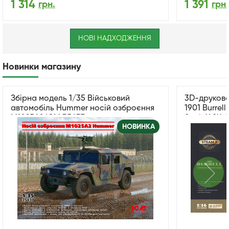
1 314
1 391
грн.
грн.
НОВІ НАДХОДЖЕННЯ
Новинки магазину
Збірна модель 1/35 Військовий
3D-друкова
автомобіль Hummer носій озброєння
1901 Burrel
M1025A2 ICM 35437
ScaleX SX-
НОВИНКА
›