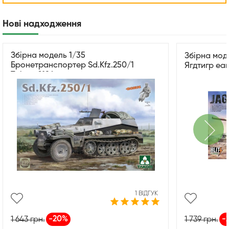
Нові надходження
Збірна модель 1/35
Збірна моде
Бронетранспортер Sd.Kfz.250/1
Ягдтигр ear
Takom 2184
›
1 ВІДГУК
-20%
-
1 643
грн.
1 739
грн.