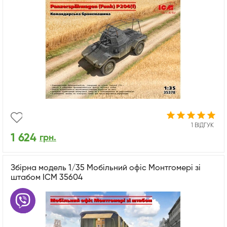
1 ВІДГУК
1 624
грн.
Збірна модель 1/35 Мобільний офіс Монтгомері зі
штабом ICM 35604
Є питання? Задайте їх в
месенджері!