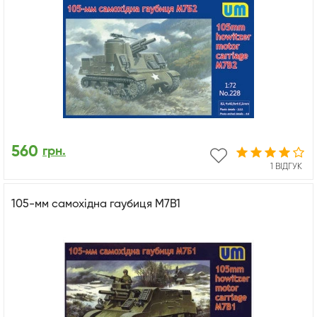
560
грн.
1 ВІДГУК
105-мм самохідна гаубиця M7B1