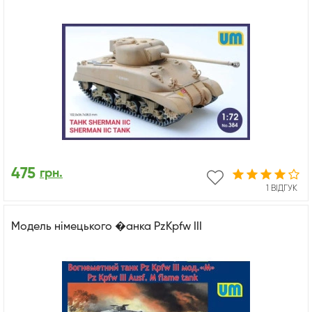
475
грн.
1 ВІДГУК
Mодель німецького �анка PzKpfw III