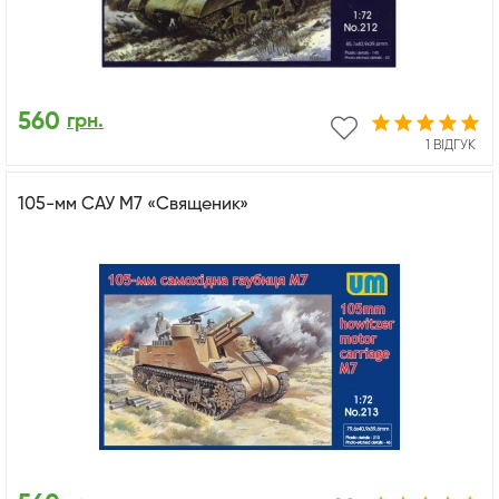
560
грн.
1 ВІДГУК
105-мм САУ М7 «Священик»