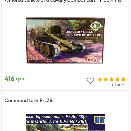
Armored vehicle of a cavalry Combat cars T1 (US Army)
416
грн.
1 ВІДГУК
Command tank Pz. 38t