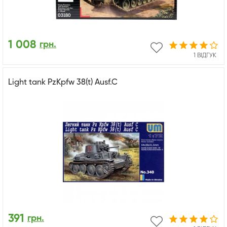
1 008
грн.
1 ВІДГУК
Light tank PzKpfw 38(t) Ausf.C
391
грн.