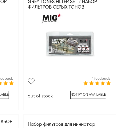
БОР
GREY TONES FILTER SET / НАБОР
ФИЛЬТРОВ СЕРЫХ ТОНОВ
feedback
1 feedback
LABLE
NOTIFY ON AVAILABLE
out of stock
 НАБОР
Набор фильтров для миниатюр