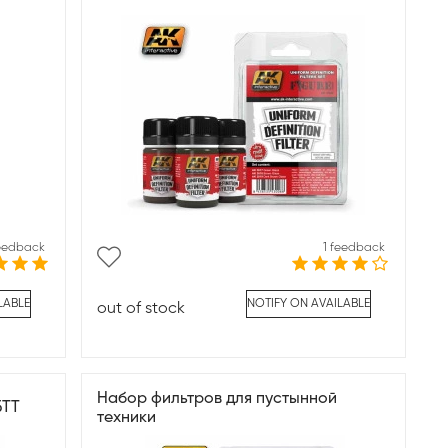
feedback
1 feedback
LABLE
NOTIFY ON AVAILABLE
out of stock
Набор фильтров для пустынной
БТТ
техники