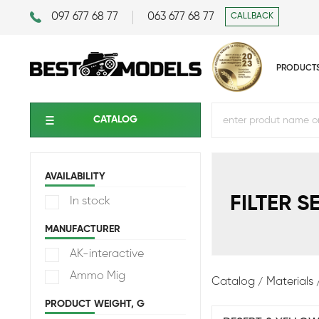
097 677 68 77
063 677 68 77
CALLBACK
PRODUCT
CATALOG
AVAILABILITY
FILTER S
In stock
MANUFACTURER
AK-interactive
Ammo Mig
Catalog
Materials
PRODUCT WEIGHT, G