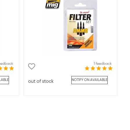
feedback
1 feedback
LABLE
NOTIFY ON AVAILABLE
out of stock