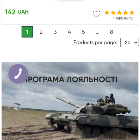
142
UAH
1 FEEDBACK
1
2
3
4
5
...
8
Products per page: