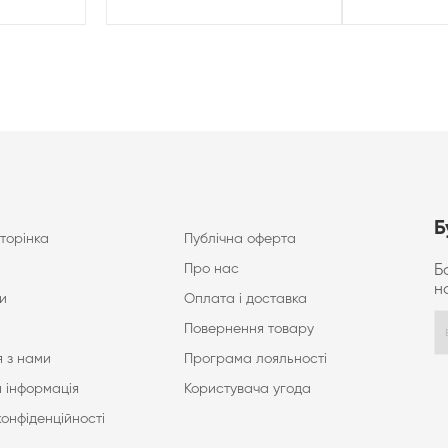
Б
торінка
Публічна оферта
Про нас
Б
н
и
Оплата і доставка
Повернення товару
 з нами
Програма лояльності
 інформація
Користувача угода
конфіденційності