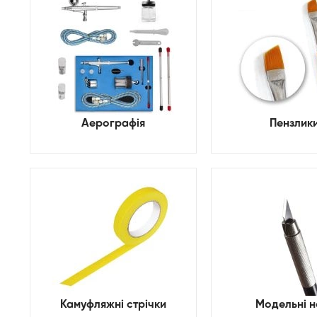
Аерографія
Пензлик
Камуфляжні стрічки
Модельні н