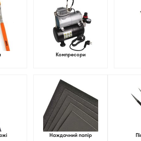
и
Компресори
ожі
Наждачний папір
Пі