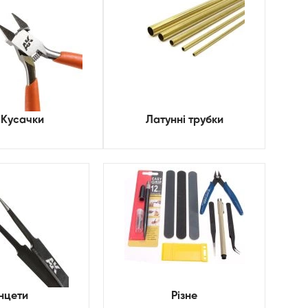
Кусачки
Латунні трубки
нцети
Різне