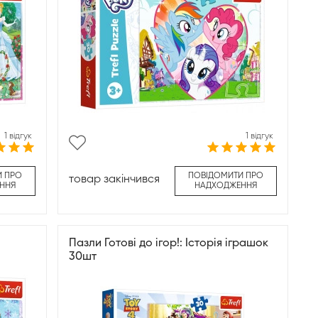
1 відгук
1 відгук
И ПРО
ПОВІДОМИТИ ПРО
товар закінчився
ННЯ
НАДХОДЖЕННЯ
Пазли Готові до ігор!: Історія іграшок
30шт