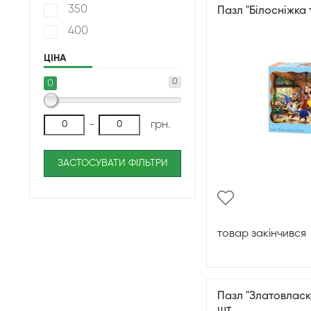
350
Пазл "Білосніжка 
400
ЦІНА
0
0
-
грн.
ЗАСТОСУВАТИ ФІЛЬТРИ
товар закінчився
Пазл "Златовласка
шт