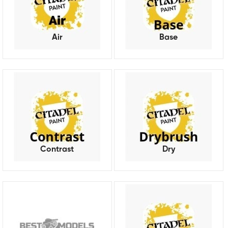
Air
Base
Contrast
Dry