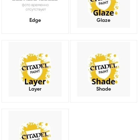
Edge
Glaze
Layer
Shade