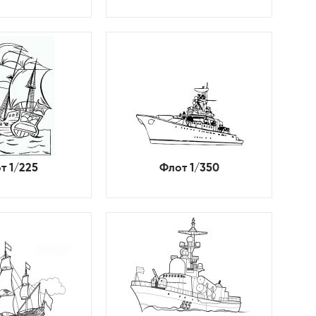
т 1/225
Флот 1/350