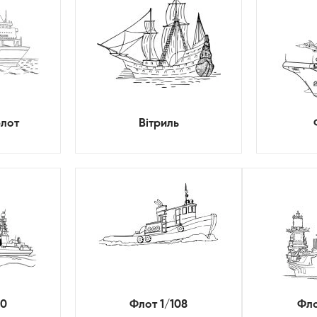
флот
Вітриль
00
Флот 1/108
Фло