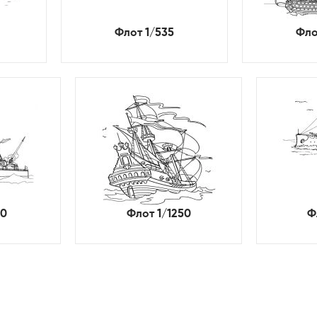
Флот 1/535
Фло
20
Флот 1/1250
Ф