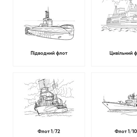
Підводний флот
Цивільний 
Флот 1/72
Флот 1/1