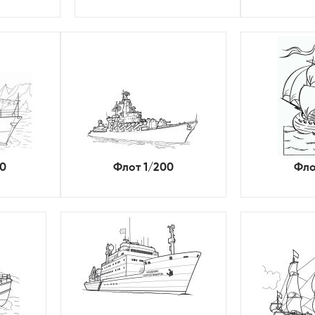
50
Флот 1/200
Фло