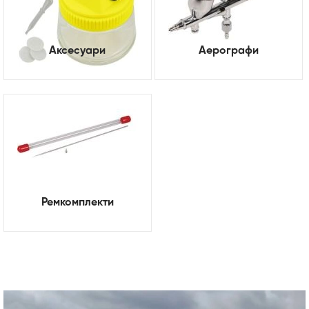
Аксесуари
Аерографи
Ремкомплекти