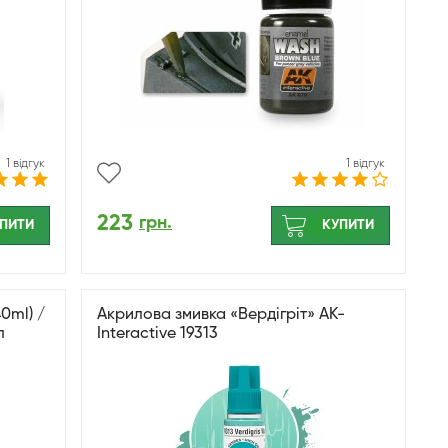
1 відгук
1 відгук
223
грн.
ПИТИ
КУПИТИ
0ml) /
Акрилова змивка «Вердігріт» AK-
л
Interactive 19313