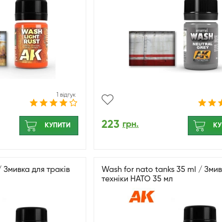
1 відгук
223
грн.
КУПИТИ
КУ
/ Змивка для траків
Wash for nato tanks 35 ml / Зми
техніки НАТО 35 мл