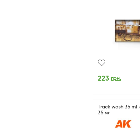
223
грн.
Track wash 35 ml 
35 мл