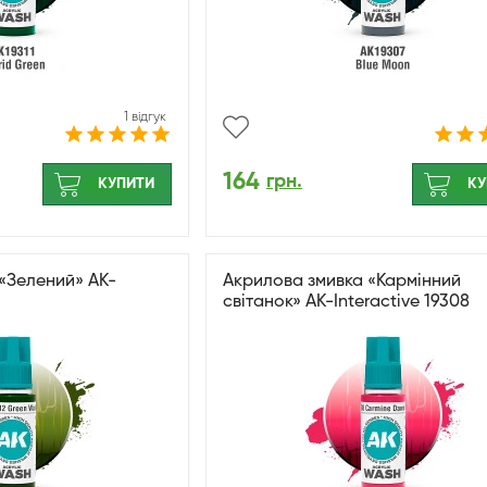
1 відгук
164
грн.
КУПИТИ
КУ
«Зелений» AK-
Акрилова змивка «Кармінний
світанок» AK-Interactive 19308