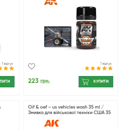
1 відгук
1 відгук
223
грн.
ПИТИ
КУПИТИ
Oif & oef – us vehicles wash 35 ml /
а
Змивка для військової техніки США 35
мл