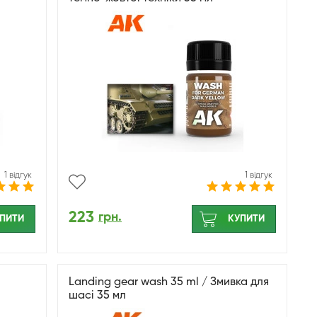
1 відгук
1 відгук
223
грн.
ПИТИ
КУПИТИ
Landing gear wash 35 ml / Змивка для
шасі 35 мл