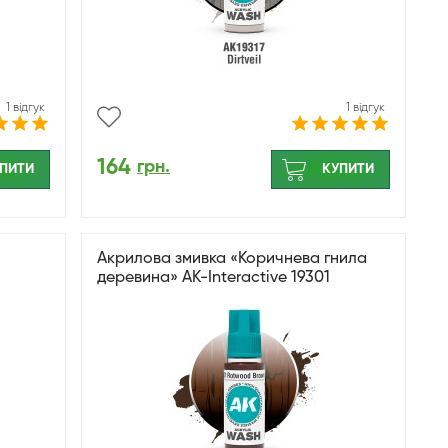
1 відгук
1 відгук
164
грн.
ПИТИ
КУПИТИ
Акрилова змивка «Коричнева гнила
деревина» AK-Interactive 19301