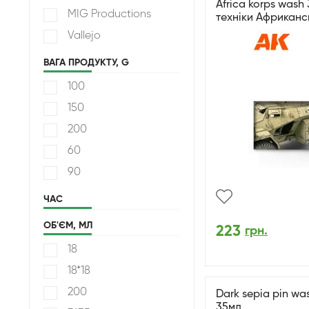
Africa korps wash
MIG Productions
техніки Африканс
Vallejo
ВАГА ПРОДУКТУ, G
100
150
200
60
90
ЧАС
ОБ'ЄМ, МЛ
223
грн.
18
18*18
200
Dark sepia pin wa
35мл