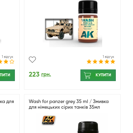
1 відгук
1 відгук
223
грн.
ПИТИ
КУПИТИ
вка для
Wash for panzer grey 35 ml / Змивка
для німецьких сірих танків 35мл