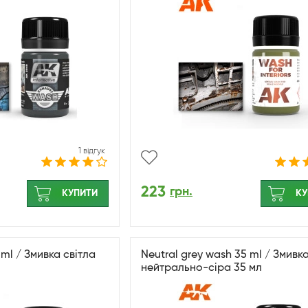
1 відгук
223
грн.
КУПИТИ
КУ
 ml / Змивка світла
Neutral grey wash 35 ml / Змивк
нейтрально-сіра 35 мл