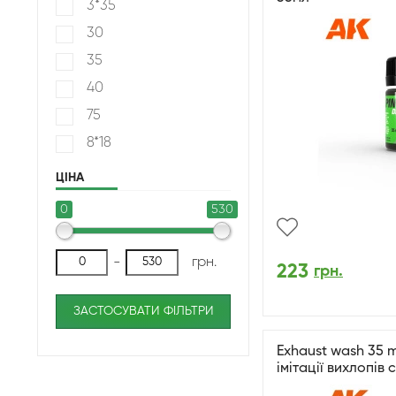
3*35
30
35
40
75
8*18
ЦІНА
0
530
-
грн.
223
грн.
ЗАСТОСУВАТИ ФІЛЬТРИ
Exhaust wash 35 m
імітації вихлопів 
мл