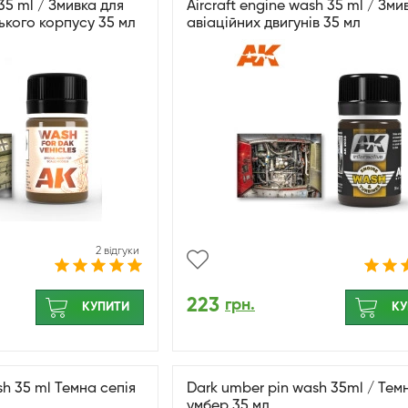
 35 ml / Змивка для
Aircraft engine wash 35 ml / Зми
ького корпусу 35 мл
авіаційних двигунів 35 мл
2 відгуки
223
грн.
КУПИТИ
КУ
sh 35 ml Темна сепія
Dark umber pin wash 35ml / Тем
умбер 35 мл