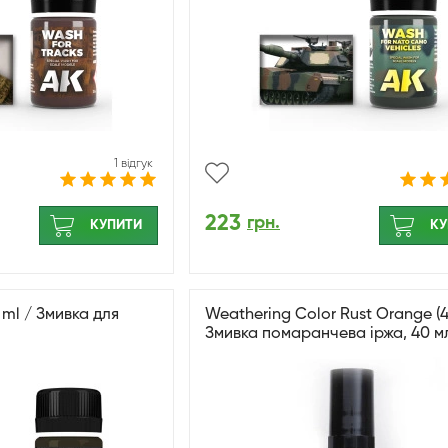
1 відгук
223
грн.
КУПИТИ
КУ
ml / Змивка для
Weathering Color Rust Orange (4
Змивка помаранчева іржа, 40 м