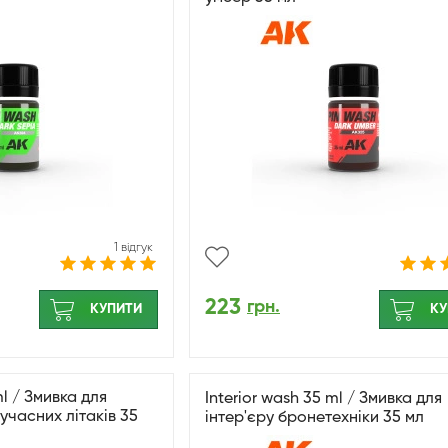
1 відгук
223
грн.
КУПИТИ
КУ
l / Змивка для
Interior wash 35 ml / Змивка для
сучасних літаків 35
інтер'єру бронетехніки 35 мл