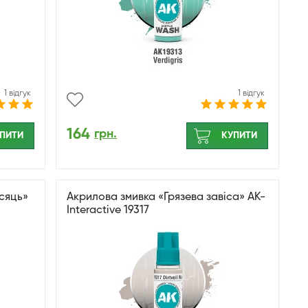
1 відгук
1 відгук
164
грн.
ПИТИ
КУПИТИ
сяць»
Акрилова змивка «Грязева завіса» AK-
Interactive 19317