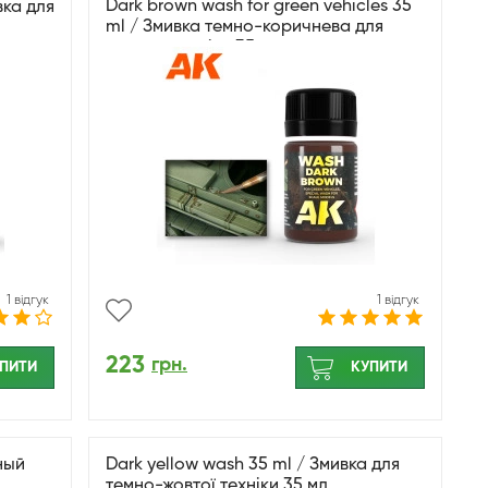
Dark brown wash for green vehicles 35
вка для
ml / Змивка темно-коричнева для
зеленої техніки 35 мл
1 відгук
1 відгук
223
грн.
ПИТИ
КУПИТИ
ный
Dark yellow wash 35 ml / Змивка для
темно-жовтої техніки 35 мл