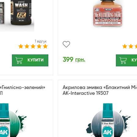
1 відгук
399
грн.
КУПИТИ
КУ
«Гнилісно-зелений»
Акрилова змивка «Блакитний Мі
11
AK-Interactive 19307