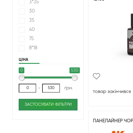
3*35
30
35
40
75
8*18
ЦІНА
0
530
-
грн.
товар закінчився
ЗАСТОСУВАТИ ФІЛЬТРИ
ПАНЕЛАЙНЕР ЧО