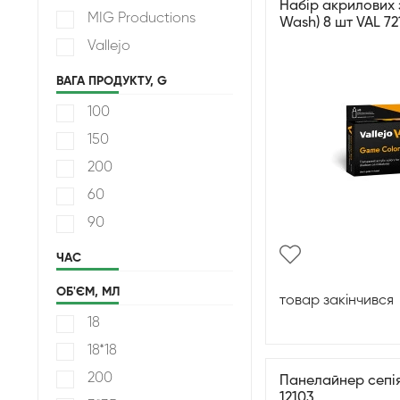
Набір акрилових 
MIG Productions
Wash) 8 шт VAL 72
Vallejo
ВАГА ПРОДУКТУ, G
100
150
200
60
90
ЧАС
ОБ'ЄМ, МЛ
товар закінчився
18
18*18
200
Панелайнер сепія 
12103