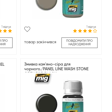
1 відгук
1 відгук
И ПРО
ПОВІДОМИТИ ПРО
товар закінчився
ННЯ
НАДХОДЖЕННЯ
Змивка кам'яно-сіра для
NEL
чорного./PANEL LINE WASH STONE
GREY FOR BLACK