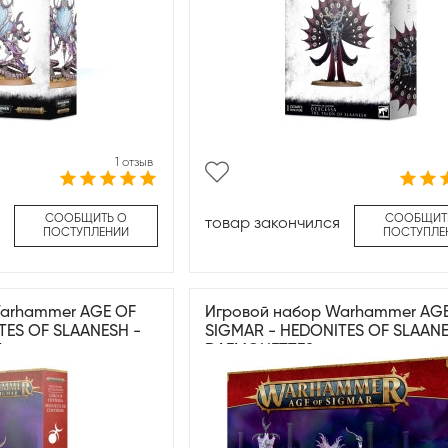
1 отзыв
СООБЩИТЬ О
СООБЩИТ
товар закончился
ПОСТУПЛЕНИИ
ПОСТУПЛЕ
Warhammer AGE OF
Игровой набор Warhammer AG
TES OF SLAANESH -
SIGMAR - HEDONITES OF SLAANE
A
DAEMONETTES