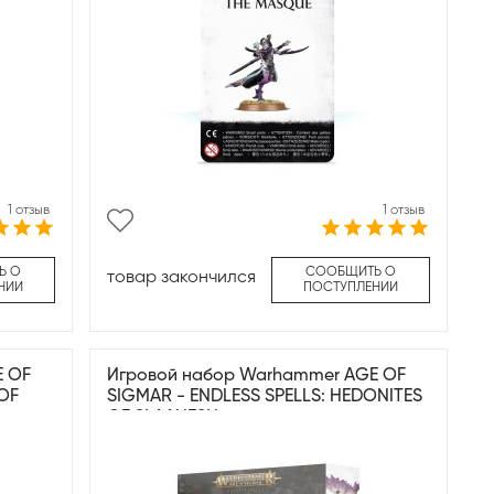
1 отзыв
1 отзыв
Ь О
СООБЩИТЬ О
товар закончился
НИИ
ПОСТУПЛЕНИИ
E OF
Игровой набор Warhammer AGE OF
OF
SIGMAR - ENDLESS SPELLS: HEDONITES
OF SLAANESH