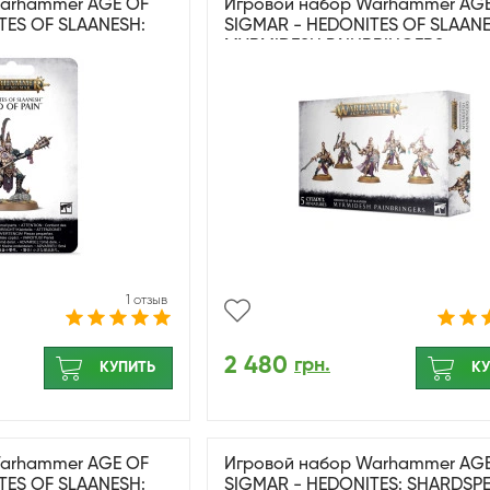
Warhammer AGE OF
Игровой набор Warhammer AG
TES OF SLAANESH:
SIGMAR - HEDONITES OF SLAANE
MYRMIDESH PAINBRINGERS
1 отзыв
2 480
грн.
КУПИТЬ
КУ
Warhammer AGE OF
Игровой набор Warhammer AG
TES OF SLAANESH:
SIGMAR - HEDONITES: SHARDSP