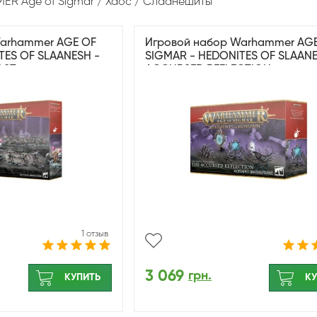
R Age of Sigmar
Хаос
Слаанешиты
Warhammer AGE OF
Игровой набор Warhammer AG
TES OF SLAANESH -
SIGMAR - HEDONITES OF SLAANE
OST
ACCURSED REFLECTION
1 отзыв
3 069
грн.
КУПИТЬ
КУ