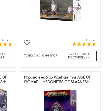
1 отзыв
1 отзыв
Ь О
СООБЩИТЬ О
товар закончился
НИИ
ПОСТУПЛЕНИИ
E OF
Игровой набор Warhammer AGE OF
SH:
SIGMAR - HEDONITES OF SLAANESH:
DEXCESSA THE TALON OF SLAANESH