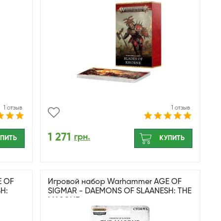
1 отзыв
1 отзыв
1 271
грн.
ПИТЬ
КУПИТЬ
E OF
Игровой набор Warhammer AGE OF
H:
SIGMAR - DAEMONS OF SLAANESH: THE
MASQUE