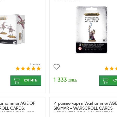
ERS
OF SLAANESH
1 отзыв
1 333
грн.
КУПИТЬ
КУ
arhammer AGE OF
Игровые карты Warhammer AGE
ROLL CARDS:
SIGMAR - WARSCROLL CARDS:
AANESH (ENGLISH)
HEDONITES OF SLAANESH (ENGLI