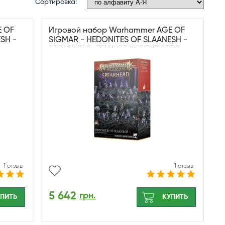
Сортировка:
E OF
Игровой набор Warhammer AGE OF
SH -
SIGMAR - HEDONITES OF SLAANESH -
SPEARHEAD: EPICUREAN REVELLERS
1 отзыв
1 отзыв
5 642
грн.
ПИТЬ
КУПИТЬ