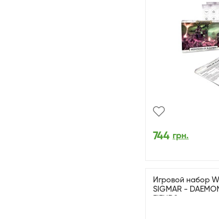
744
грн.
Игровой набор 
SIGMAR - DAEMON
FIENDS