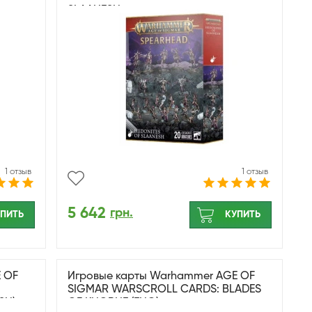
SLAANESH
1 отзыв
1 отзыв
5 642
грн.
ПИТЬ
КУПИТЬ
 OF
Игровые карты Warhammer AGE OF
SIGMAR WARSCROLL CARDS: BLADES
SH)
OF KHORNE (ENG)