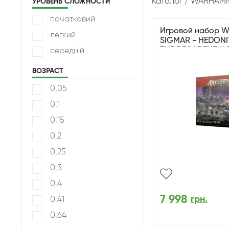
Каталог
WARHAMME
УРОВЕНЬ СЛОЖНОСТИ
початковий
Игровой набор 
легкий
SIGMAR - HEDONI
THE DECADENT H
середній
ВОЗРАСТ
0,05
0,1
0,15
0,2
0,25
0,3
0,4
7 998
грн.
0,41
0,64