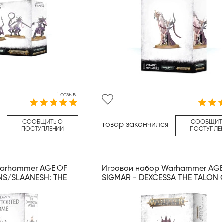
1 отзыв
СООБЩИТЬ О
СООБЩИТ
товар закончился
ПОСТУПЛЕНИИ
ПОСТУПЛЕ
Warhammer AGE OF
Игровой набор Warhammer AG
S/SLAANESH: THE
SIGMAR - DEXCESSA THE TALON 
OME
SLAANESH