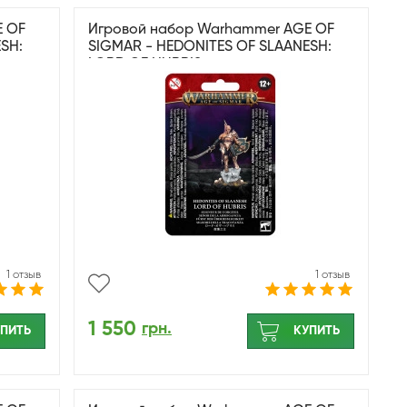
E OF
Игровой набор Warhammer AGE OF
SH:
SIGMAR - HEDONITES OF SLAANESH:
LORD OF HUBRIS
1 отзыв
1 отзыв
1 550
грн.
ПИТЬ
КУПИТЬ