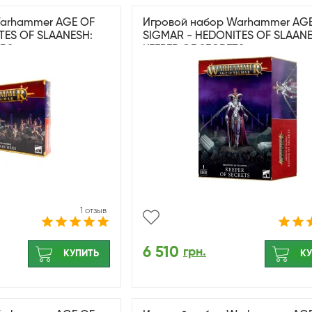
Warhammer AGE OF
Игровой набор Warhammer AG
TES OF SLAANESH:
SIGMAR - HEDONITES OF SLAANE
ERS
KEEPER OF SECRETS
1 отзыв
6 510
грн.
КУПИТЬ
КУ