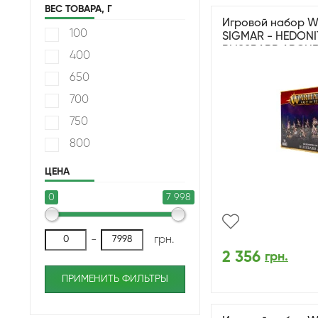
ВЕС ТОВАРА, Г
Игровой набор 
100
SIGMAR - HEDONI
BLISSBARB ARCH
400
650
700
750
800
ЦЕНА
0
7 998
-
грн.
2 356
грн.
ПРИМЕНИТЬ ФИЛЬТРЫ