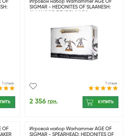
E OF
Игровой набор Warhammer AGE OF
SH:
SIGMAR - HEDONITES OF SLAANESH:
SLAANGOR FIENDBLOODS
1 отзыв
1 отзыв
2 356
грн.
ПИТЬ
КУПИТЬ
E OF
Игровой набор Warhammer AGE OF
EAKER
SIGMAR - SPEARHEAD: HEDONITES OF