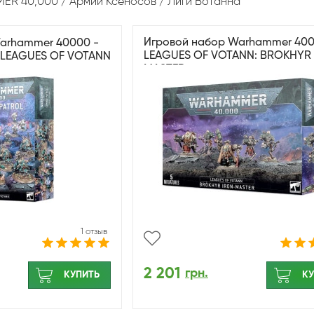
ER 40,000
Армии Ксеносов
Лиги Вотанна
Игровой набор Warhammer 400
arhammer 40000 -
LEAGUES OF VOTANN: BROKHYR
 LEAGUES OF VOTANN
MASTER
1 отзыв
2 201
грн.
КУПИТЬ
КУ