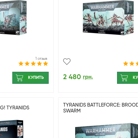
1 отзыв
2 480
грн.
КУПИТЬ
КУ
TYRANIDS BATTLEFORCE: BROO
G! TYRANIDS
SWARM