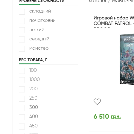
Каталог
WARHAMM
УРОВЕНЬ СЛОЖНОСТИ
складний
Игровой набор W
початковий
COMBAT PATROL -
BROOD
легкий
середній
майстер
ВЕС ТОВАРА, Г
100
1000
200
250
300
6 510
грн.
400
450