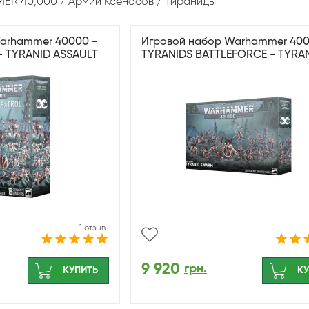
ER 40,000
Армии Ксеносов
Тираниды
arhammer 40000 -
Игровой набор Warhammer 400
 TYRANID ASSAULT
TYRANIDS BATTLEFORCE - TYRA
SWARM
1 отзыв
9 920
грн.
КУПИТЬ
КУ