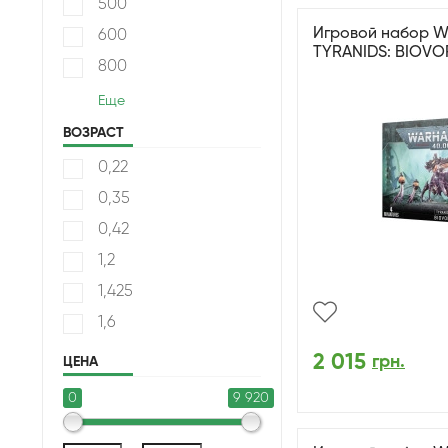
500
Игровой набор W
600
TYRANIDS: BIOVO
800
Еще
ВОЗРАСТ
0,22
0,35
0,42
1,2
1,425
1,6
2 015
грн.
ЦЕНА
0
9 920