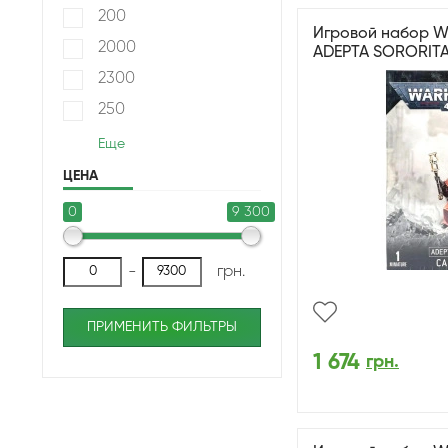
200
Игровой набор W
2000
ADEPTA SORORIT
2300
250
Еще
ЦЕНА
0
9 300
-
грн.
ПРИМЕНИТЬ ФИЛЬТРЫ
1 674
грн.