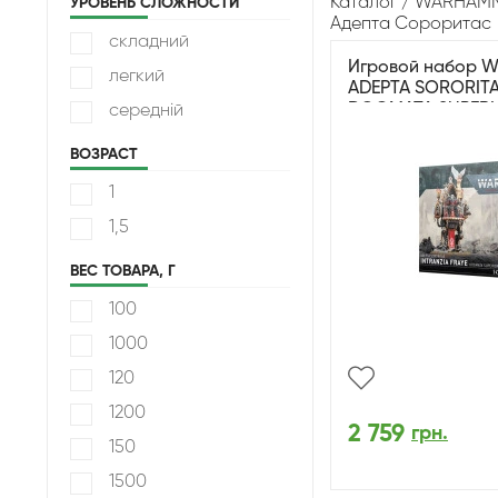
Каталог
WARHAMM
УРОВЕНЬ СЛОЖНОСТИ
Адепта Сороритас
складний
Игровой набор W
легкий
ADEPTA SORORITA
DOGMATA SUPER
середній
ВОЗРАСТ
1
1,5
ВЕС ТОВАРА, Г
100
1000
120
1200
2 759
грн.
150
1500