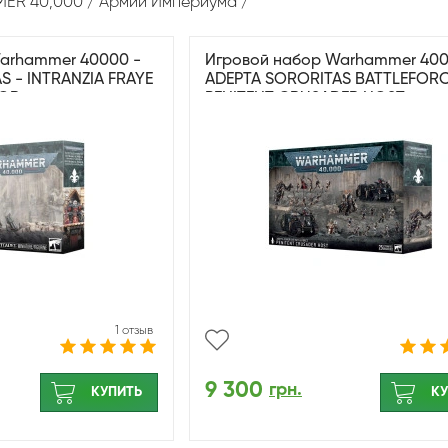
ER 40,000
Армии Империума
arhammer 40000 -
Игровой набор Warhammer 400
S - INTRANZIA FRAYE
ADEPTA SORORITAS BATTLEFORC
IOR
PENITENT CRUSADER HOST
1 отзыв
9 300
грн.
КУПИТЬ
КУ