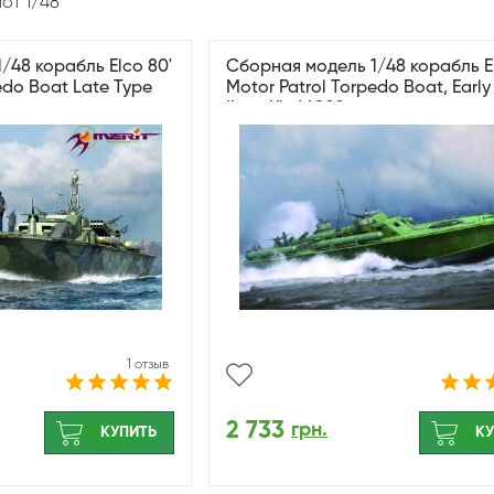
от 1/48
/48 корабль Elco 80'
Сборная модель 1/48 корабль El
edo Boat Late Type
Motor Patrol Torpedo Boat, Early
ILoveKit 64802
1 отзыв
2 733
грн.
КУПИТЬ
КУ