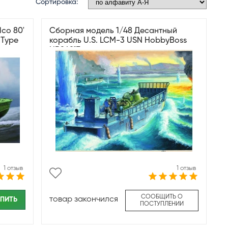
Сортировка:
co 80'
Сборная модель 1/48 Десантный
 Type
корабль U.S. LCM-3 USN HobbyBoss
HB84817
1 отзыв
1 отзыв
СООБЩИТЬ О
товар закончился
ПИТЬ
ПОСТУПЛЕНИИ