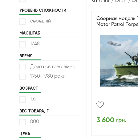
Каталог
Флот
Фл
УРОВЕНЬ СЛОЖНОСТИ
Сборная модель 1
середній
Motor Patrol Torp
ILoveKit 64801
МАСШТАБ
1/48
ВРЕМЯ
Друга світова війна
1950-1980 роки
ВОЗРАСТ
1,6
ВЕС ТОВАРА, Г
3 600
грн.
800
ЦЕНА