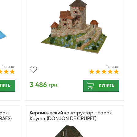
1 отзыв
1 отзыв
3 486
грн.
ПИТЬ
КУПИТЬ
амок
Керамический конструктор - замок
RAES)
Крупет (DONJON DE CRUPET)