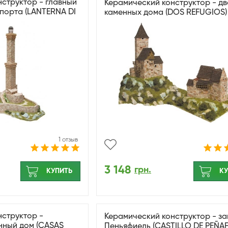
структор - главный
Керамический конструктор - дв
 порта (LANTERNA DI
каменных дома (DOS REFUGIOS)
1 отзыв
3 148
грн.
КУПИТЬ
КУ
нструктор -
Керамический конструктор - з
нный дом (CASAS
Пеньяфиель (CASTILLO DE PEÑAF