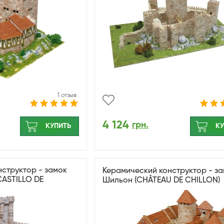
1 отзыв
4 124
грн.
КУПИТЬ
КУ
структор - замок
Керамический конструктор - з
CASTILLO DE
Шильон (CHÂTEAU DE CHILLON)