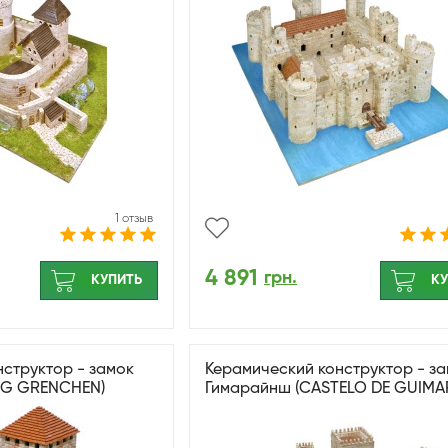
1 отзыв
4 891
грн.
КУПИТЬ
КУ
структор - замок
Керамический конструктор - з
URG GRENCHEN)
Гимарайнш (CASTELO DE GUIMA