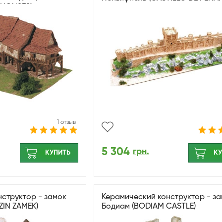
 HOUSES)
1 отзыв
5 304
грн.
КУПИТЬ
КУ
структор - замок
Керамический конструктор - з
ZIN ZAMEK)
Бодиам (BODIAM CASTLE)