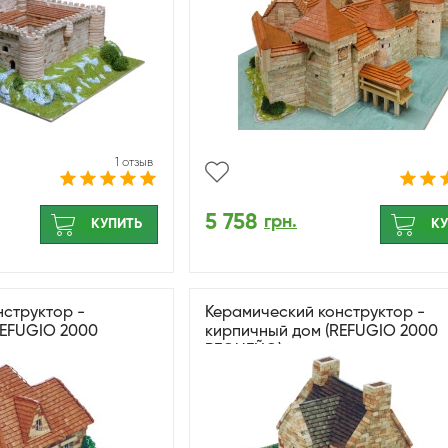
1 отзыв
5 758
грн.
КУПИТЬ
КУ
нструктор -
Керамический конструктор -
REFUGIO 2000
кирпичный дом (REFUGIO 2000
PEQUEÑO)