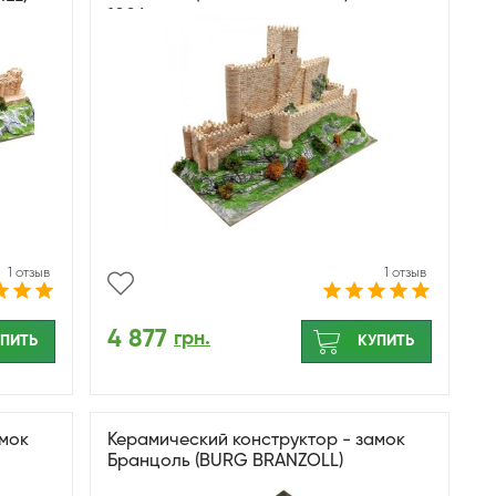
1006
1 отзыв
1 отзыв
4 877
грн.
ПИТЬ
КУПИТЬ
амок
Керамический конструктор - замок
Бранцоль (BURG BRANZOLL)