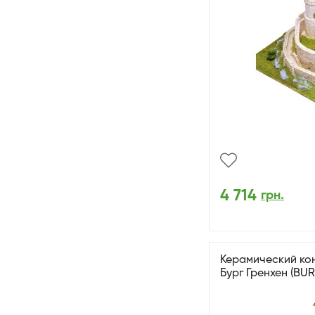
4 714
грн.
Керамический кон
Бург Гренхен (B