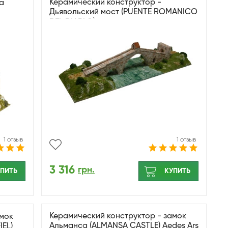
Керамический конструктор -
а
Дьявольский мост (PUENTE ROMANICO
DEL DIABLO)
1 отзыв
1 отзыв
3 316
грн.
ПИТЬ
КУПИТЬ
Керамический конструктор - замок
амок
Альманса (ALMANSA CASTLE) Aedes Ars
IEL)