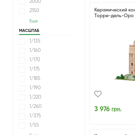
2000
Керамический ко
2150
Торре-дель-Оро 
Еще
МАСШТАБ
1/135
1/160
1/170
1/175
1/185
1/190
1/220
1/260
3 976
грн.
1/375
1/55