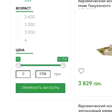
Еще
Керамический кон
маяк Генуэзского
ВОЗРАСТ
GENOVA)
2 600
3 200
3 900
4
ЦЕНА
0
5 758
-
грн.
3 829
грн.
ПРИМЕНИТЬ ФИЛЬТРЫ
Керамический ко
загородный каме