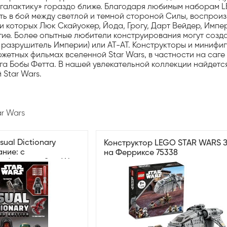
галактику» гораздо ближе. Благодаря любимым наборам LE
ить в бой между светлой и темной стороной Силы, воспро
 которых Люк Скайуокер, Йода, Грогу, Дарт Вейдер, Импе
гие. Более опытные любители конструирования могут создат
й разрушитель Империи) или AT-AT. Конструкторы и минифи
жетных фильмах вселенной Star Wars, в частности на саг
га Бобы Фетта. В нашей увлекательной коллекции найдется
 Star Wars.
ar Wars
sual Dictionary
Конструктор LEGO STAR WARS 
ние: с
на Ферриксе 75338
ифигуркой Star Wars