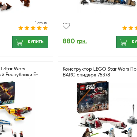
1 отзыв
880
грн.
КУПИТЬ
КУ
 Star Wars
Конструктор LEGO Star Wars По
й Республики E-
BARC спидере 75378
дного истребителя