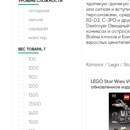
УРОВЕНЬ СЛОЖНОСТИ
«далекую-далекую 
или ситхам и вступ
складний
персонажами, среди
легкий
R2-D2, C-3PO и дру
Destroyer (Звездны
середній
комиксах и остросю
Войны клонов и Кни
майстер
взрослых ценителей
ВЕС ТОВАРА, Г
100
Каталог
Lego
St
1000
1100
LEGO Star Wars Vi
1200
обновленное изда
эксклюзивной мин
1300
13500
1400
1500