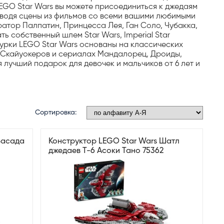
GO Star Wars вы можете присоединиться к джедаям
изводя сцены из фильмов со всеми вашими любимыми
ратор Палпатин, Принцесса Лея, Ган Соло, Чубакка,
ь собственный шлем Star Wars, Imperial Star
гурки LEGO Star Wars основаны на классических
е Скайуокеров и сериалах Мандалорец, Дроиды,
 лучший подарок для девочек и мальчиков от 6 лет и
Сортировка:
Засада
Конструктор LEGO Star Wars Шатл
джедаев T-6 Асоки Тано 75362