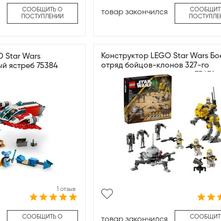
СООБЩИТЬ О
СООБЩИТ
товар закончился
ПОСТУПЛЕНИИ
ПОСТУПЛЕ
Конструктор LEGO Star Wars Бо
 Star Wars
отряд бойцов-клонов 327-го
й ястреб 75384
галактического корпуса 75431
1 отзыв
СООБЩИТЬ О
СООБЩИТ
товар закончился