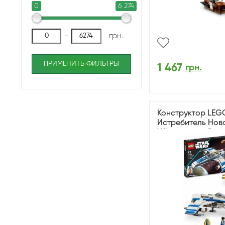
0
6 274
-
грн.
ПРИМЕНИТЬ ФИЛЬТРЫ
1 467
грн.
Конструктор LEGO
Истребитель Ново
Wing против Звез
Шин Хати