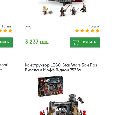
1 отзыв
1 отзыв
3 237
грн.
ПИТЬ
КУПИТЬ
евой
Конструктор LEGO Star Wars Бой Паз
е
Визсла и Мофф Гидеон 75386