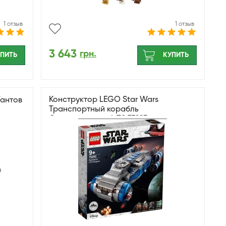
1 отзыв
1 отзыв
3 643
грн.
ПИТЬ
КУПИТЬ
Конструктор LEGO Star Wars
Тантов
Транспортный корабль
Сопротивления I-TS 75293