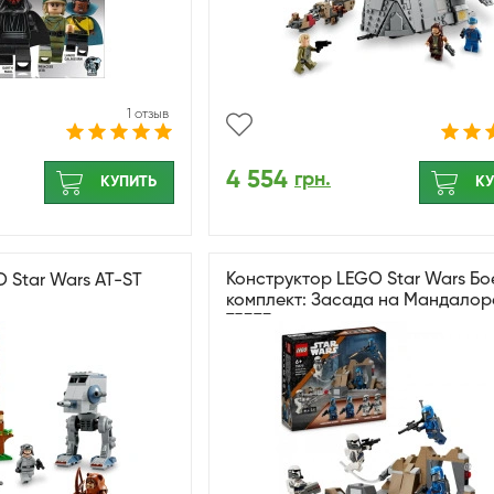
1 отзыв
4 554
грн.
КУПИТЬ
КУ
Конструктор LEGO Star Wars Бо
 Star Wars AT-ST
комплект: Засада на Мандалор
75373