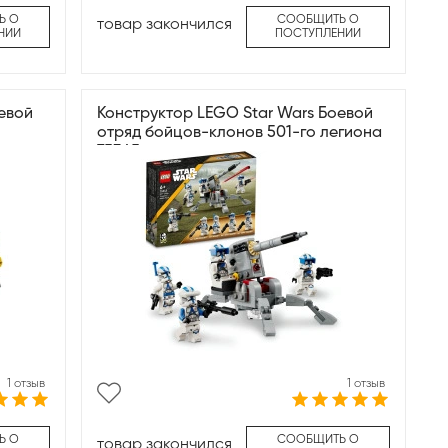
Ь О
СООБЩИТЬ О
товар закончился
НИИ
ПОСТУПЛЕНИИ
евой
Конструктор LEGO Star Wars Боевой
отряд бойцов-клонов 501-го легиона
75345
1 отзыв
1 отзыв
Ь О
СООБЩИТЬ О
товар закончился