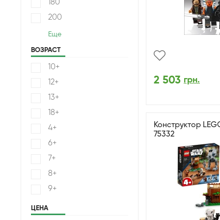
180
200
Еще
ВОЗРАСТ
10+
2 503
грн.
12+
13+
18+
Конструктор LEGO
4+
75332
6+
7+
8+
9+
ЦЕНА