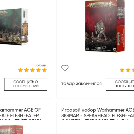
1 отзыв
СООБЩИТЬ О
СООБЩИТ
товар закончился
ПОСТУПЛЕНИИ
ПОСТУПЛЕ
Warhammer AGE OF
Игровой набор Warhammer AG
EAD: FLESH-EATER
SIGMAR - SPEARHEAD: FLESH-EA
FALCONER FELGRYN
COURTS - THE SCARLET JURY