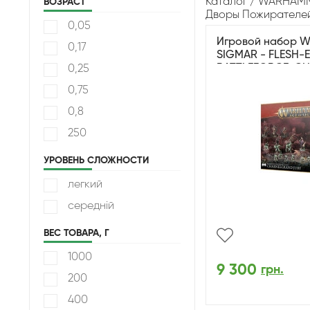
Каталог
WARHAMME
ВОЗРАСТ
Дворы Пожирателе
0,05
Игровой набор 
0,17
SIGMAR - FLESH-
BATTLEFORCE: C
0,25
0,75
0,8
250
УРОВЕНЬ СЛОЖНОСТИ
легкий
середній
ВЕС ТОВАРА, Г
1000
9 300
грн.
200
400