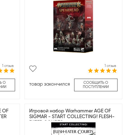
1 отзыв
1 отзыв
Ь О
СООБЩИТЬ О
товар закончился
НИИ
ПОСТУПЛЕНИИ
E OF
Игровой набор Warhammer AGE OF
TER
SIGMAR - START COLLECTING! FLESH-
EATER COURTS