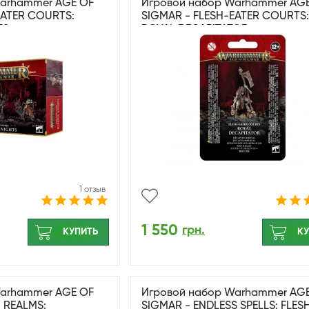
Warhammer AGE OF
Игровой набор Warhammer AG
EATER COURTS:
SIGMAR - FLESH-EATER COURTS:
TS
ROYAL DECAPITATOR
1 отзыв
1 550
грн.
КУПИТЬ
КУ
Warhammer AGE OF
Игровой набор Warhammer AG
 REALMS:
SIGMAR - ENDLESS SPELLS: FLES