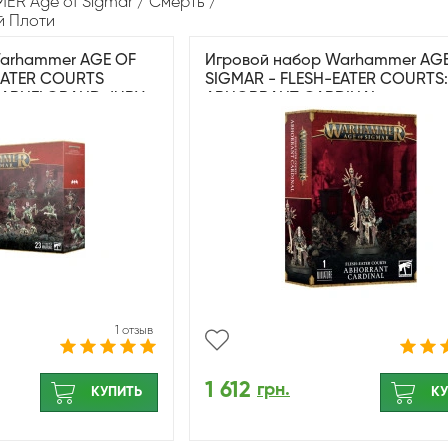
R Age of Sigmar
Смерть
й Плоти
Warhammer AGE OF
Игровой набор Warhammer AG
EATER COURTS
SIGMAR - FLESH-EATER COURTS:
HARNELGRAND JURY
ABHORRANT CARDINAL
1 отзыв
1 612
грн.
КУПИТЬ
КУ