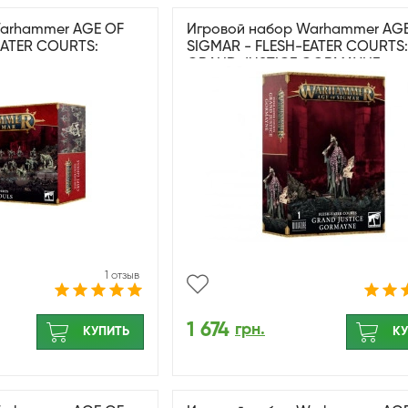
Warhammer AGE OF
Игровой набор Warhammer AG
EATER COURTS:
SIGMAR - FLESH-EATER COURTS:
GRAND JUSTICE GORMAYNE
1 отзыв
1 674
грн.
КУПИТЬ
КУ