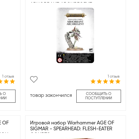
ABHORRANT ARCHREGENT
1 отзыв
1 отзыв
Ь О
СООБЩИТЬ О
товар закончился
НИИ
ПОСТУПЛЕНИИ
E OF
Игровой набор Warhammer AGE OF
SIGMAR - SPEARHEAD: FLESH-EATER
ION
COURTS