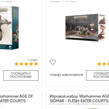
LCOURT
EATER COURTS
1 отзыв
СООБЩИТЬ О
СООБЩИТ
товар закончился
ПОСТУПЛЕНИИ
ПОСТУПЛЕ
Warhammer AGE OF
Игровой набор Warhammer AG
EATER COURTS:
SIGMAR - FLESH-EATER COURTS:
E
USHORAN MORTARCH OF DELUS