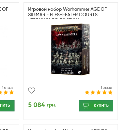
E OF
Игровой набор Warhammer AGE OF
SIGMAR - FLESH-EATER COURTS:
JERRION`S DELEGATION
1 отзыв
1 отзыв
5 084
грн.
ПИТЬ
КУПИТЬ