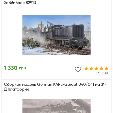
ХоббиБосс 82913
1 330
грн.
1 ОТЗЫВ
Сборная модель German KARL-Geraet 040/041 на Ж/
Д платформе