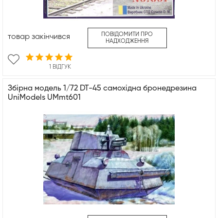
ПОВІДОМИТИ ПРО
товар закінчився
НАДХОДЖЕННЯ
1 ВІДГУК
Збірна модель 1/72 DT-45 самохідна бронедрезина
UniModels UMmt601