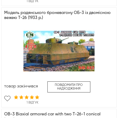
1 ВІДГУК
Mодель радянського броневагону ОБ-3 із двомісною
вежею Т-26 (1933 р.)
ПОВІДОМИТИ ПРО
товар закінчився
НАДХОДЖЕННЯ
1 ВІДГУК
OB-3 Biaxial armored car with two T-26-1 conical