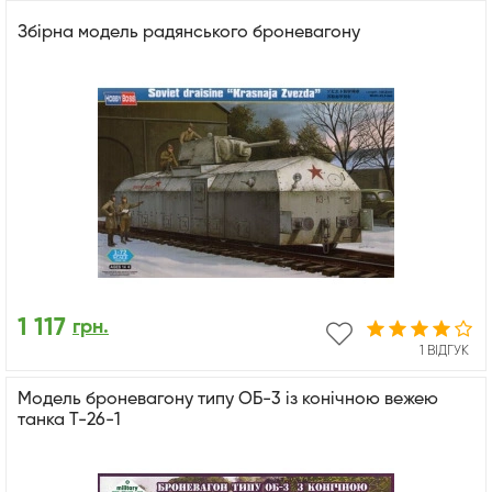
Збірна модель радянського броневагону
1 117
грн.
1 ВІДГУК
Mодель броневагону типу ОБ-3 із конічною вежею
танка Т-26-1