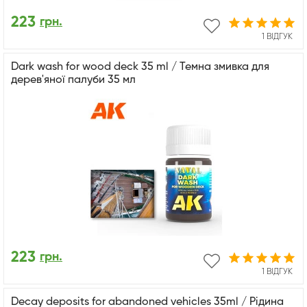
223
грн.
1 ВІДГУК
Dark wash for wood deck 35 ml / Темна змивка для
дерев'яної палуби 35 мл
223
грн.
1 ВІДГУК
Decay deposits for abandoned vehicles 35ml / Рідина