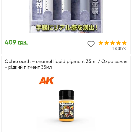
409
грн.
1 ВІДГУК
Ochre earth – enamel liquid pigment 35ml / Охра земля
- рідкий пігмент 35мл