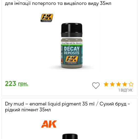
для імітації потертого та вицвілого виду 35мл
223
грн.
1 ВІДГУК
Dry mud – enamel liquid pigment 35 ml / Сухий бруд -
рідкий пігмент 35мл