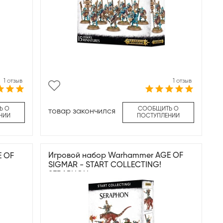
1 отзыв
1 отзыв
Ь О
СООБЩИТЬ О
товар закончился
НИИ
ПОСТУПЛЕНИИ
Игровой набор Warhammer AGE OF
E OF
SIGMAR - START COLLECTING!
SERAPHON