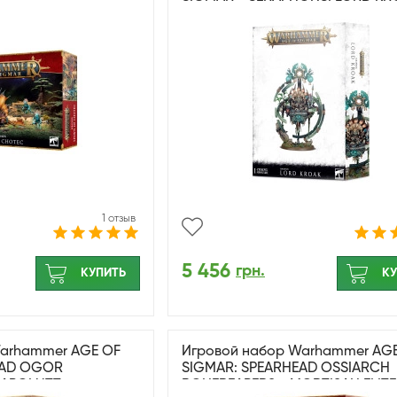
1 отзыв
5 456
грн.
КУПИТЬ
КУ
Warhammer AGE OF
Игровой набор Warhammer AG
EAD OGOR
SIGMAR: SPEARHEAD OSSIARCH
RAPGLUTT
BONEREAPERS - MORTISAN ELITE