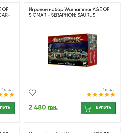
E OF
Игровой набор Warhammer AGE OF
CAR-
SIGMAR - SERAPHON: SAURUS
WARRIORS
1 отзыв
1 отзыв
2 480
грн.
ПИТЬ
КУПИТЬ