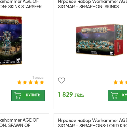
Warhammer AGE OF
Игровой набор Warhammer AG
ON: SKINK STARSEER
SIGMAR - SERAPHON: SKINKS
1 отзыв
1 829
грн.
КУПИТЬ
КУ
Warhammer AGE OF
Игровой набор Warhammer AG
ON: SPAWN OF
SIGMAR - SERAPHONS: LORD KR