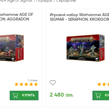
R Age of Sigmar
Порядок
Серафоны
Warhammer AGE OF
Игровой набор Warhammer AG
HON: AGGRADON
SIGMAR - SERAPHON: KROXIGO
1 отзыв
2 480
грн.
КУПИТЬ
КУ