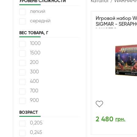
Каталог
WARHAMME
УРОВЕНЬ СЛОЖНОСТИ
легкий
Игровой набор 
середній
SIGMAR - SERAP
LANCERS
ВЕС ТОВАРА, Г
1000
1500
200
300
400
700
900
ВОЗРАСТ
2 480
грн.
0,205
0,245