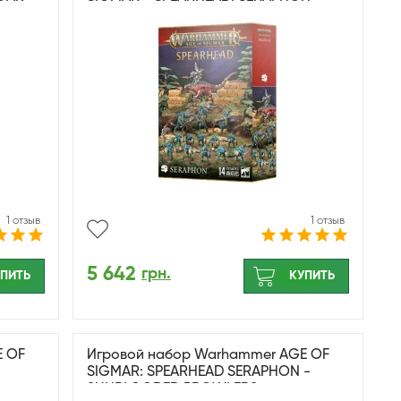
1 отзыв
1 отзыв
5 642
грн.
ПИТЬ
КУПИТЬ
E OF
Игровой набор Warhammer AGE OF
SIGMAR: SPEARHEAD SERAPHON -
SUNBLOODED PROWLERS