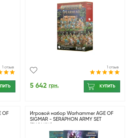
1 отзыв
1 отзыв
5 642
грн.
ПИТЬ
КУПИТЬ
E OF
Игровой набор Warhammer AGE OF
SIGMAR - SERAPHON ARMY SET
(ENGLISH)