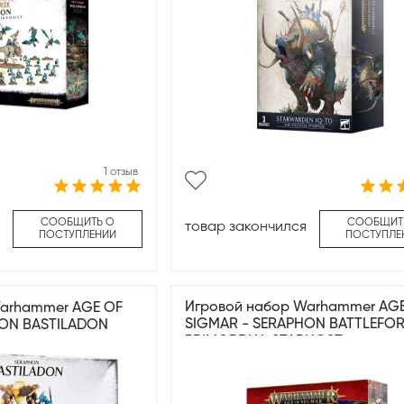
1 отзыв
СООБЩИТЬ О
СООБЩИТ
товар закончился
ПОСТУПЛЕНИИ
ПОСТУПЛЕ
Игровой набор Warhammer AG
Warhammer AGE OF
SIGMAR - SERAPHON BATTLEFOR
HON BASTILADON
PRIMORDIAL STARHOST