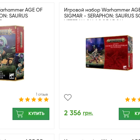
Warhammer AGE OF
Игровой набор Warhammer AG
ON: SAURUS
SIGMAR - SERAPHON: SAURUS S
R
VETERAN ON AGGRADON
1 отзыв
2 356
грн.
КУПИТЬ
КУ