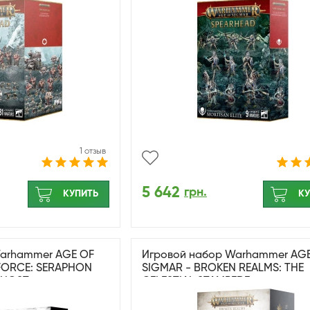
1 отзыв
5 642
грн.
КУПИТЬ
КУ
Warhammer AGE OF
Игровой набор Warhammer AG
FORCE: SERAPHON
SIGMAR - BROKEN REALMS: THE
EHOST
CELESTIAL STAMPEDE