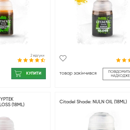
2 відгуки
ПОВІДОМИТ
товар закінчився
КУПИТИ
НАДХОДЖЕ
RYPTEK
Citadel Shade: NULN OIL (18ML)
OSS (18ML)