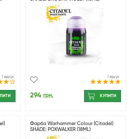
1 відгук
1 відгук
294
грн.
ПИТИ
КУПИТИ
l)
Фарба Warhammer Colour (Citadel)
SHADE: POXWALKER (18ML)