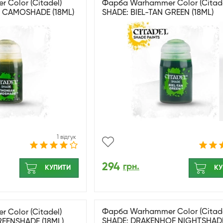
Color (Citadel)
Фарба Warhammer Color (Citade
 CAMOSHADE (18ML)
SHADE: BIEL-TAN GREEN (18ML)
1 відгук
294
грн.
КУПИТИ
КУ
Фарба Warhammer Color (Citade
Color (Citadel)
SHADE: DRAKENHOF NIGHTSHAD
REENSHADE (18ML)