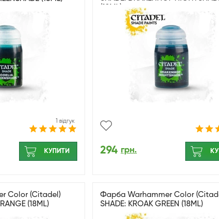
(18ML)
1 відгук
294
грн.
КУПИТИ
КУ
Color (Citadel)
Фарба Warhammer Color (Citade
RANGE (18ML)
SHADE: KROAK GREEN (18ML)