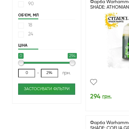
Фарба Warhammer 
90
SHADE: ATHONIAN
ОБ'ЄМ, МЛ
18
24
ЦІНА
0
294
-
грн.
ЗАСТОСУВАТИ ФІЛЬТРИ
294
грн.
Фарба Warhammer 
SHADE: COELIA G