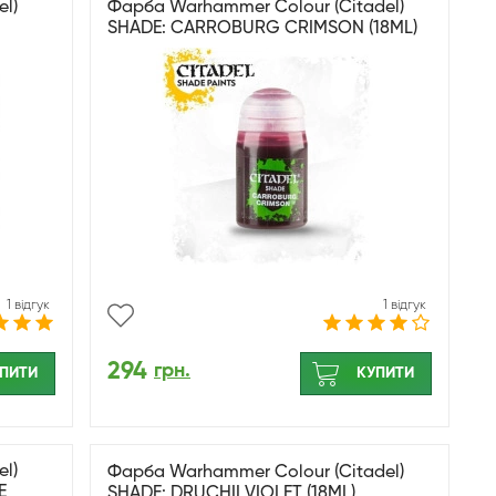
l)
Фарба Warhammer Colour (Citadel)
SHADE: CARROBURG CRIMSON (18ML)
1 відгук
1 відгук
294
грн.
ПИТИ
КУПИТИ
l)
Фарба Warhammer Colour (Citadel)
E
SHADE: DRUCHII VIOLET (18ML)