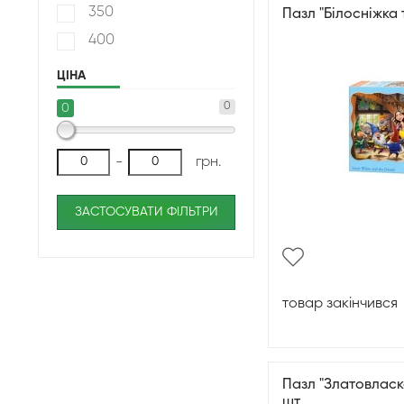
350
Пазл "Білосніжка 
400
ЦІНА
0
0
-
грн.
ЗАСТОСУВАТИ ФІЛЬТРИ
товар закінчився
Пазл "Златовласка
шт