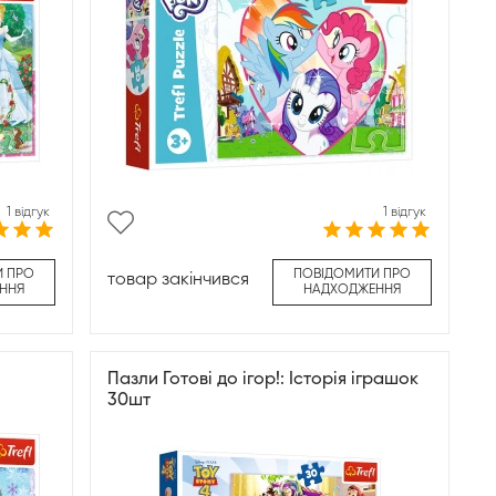
1 відгук
1 відгук
И ПРО
ПОВІДОМИТИ ПРО
товар закінчився
ННЯ
НАДХОДЖЕННЯ
Пазли Готові до ігор!: Історія іграшок
30шт