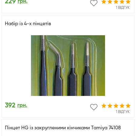
229
грн.
1 ВІДГУК
Набір із 4-х пінцетів
392
грн.
1 ВІДГУК
Пінцет HG із закругленими кінчиками Tamiya 74108