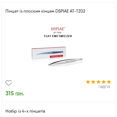
Пінцет із плоским кінцем DSPIAE AT-TZ02
1 ВІДГУК
315
грн.
Набір із 4-х пінцетів