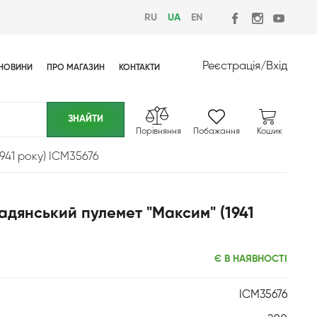
RU
UA
EN
Реєстрація
/
Вхід
НОВИНИ
ПРО МАГАЗИН
КОНТАКТИ
Порівняння
Побажання
Кошик
941 року) ICM35676
Радянський пулемет "Максим" (1941
Є В НАЯВНОСТІ
ICM35676