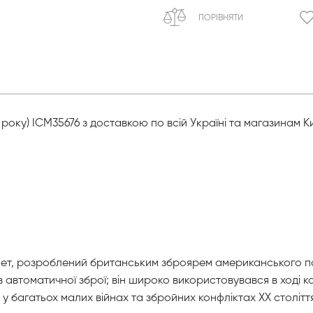
ПОРІВНЯТИ
 року) ICM35676 з доставкою по всій Україні та магазинам 
емет, розроблений британським зброярем американського 
 автоматичної зброї; він широко використовувався в ході ко
ж у багатьох малих війнах та збройних конфліктах XX столітт