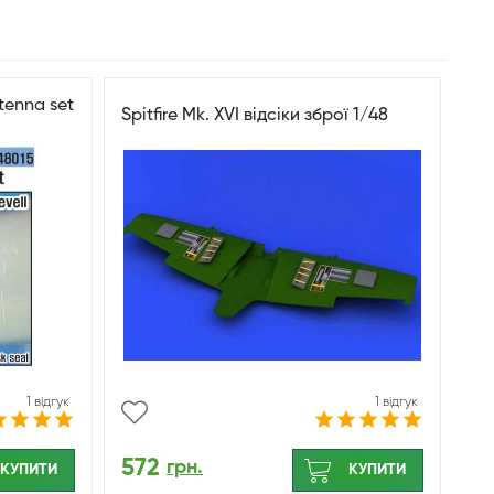
tenna set
Spitfire Mk. XVI відсіки зброї 1/48
1 відгук
1 відгук
572
грн.
КУПИТИ
КУПИТИ