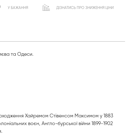
У БАЖАННЯ
ДІЗНАТИСЬ ПРО ЗНИЖЕННЯ ЦІНИ
Києва та Одеси.
походження Хайремом Стівенсом Максимом у 1883
лоніальних воєн, Англо-бурської війни 1899-1902
я.