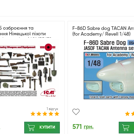
5 озброєння та
F-86D Sabre dog TACAN An
ня Німецької піхоти
(for Academy/ Revell 1/48)
вітової війни) ICM35678
1 відгук
571
.
грн.
КУПИТИ