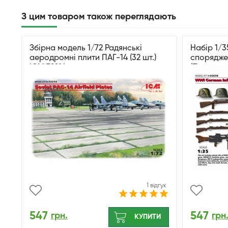
З цим товаром також переглядають
Збірна модель 1/72 Радянські
Набір 1/3
аеродромні плити ПАГ-14 (32 шт.)
споряджен
ICM 72214
(Першої с
1 відгук
547
547
грн.
грн
КУПИТИ