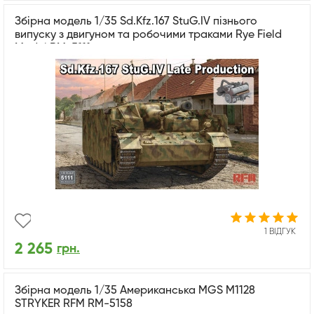
Збірна модель 1/35 Sd.Kfz.167 StuG.IV пізнього
випуску з двигуном та робочими траками Rye Field
Model RM-5111
1 ВІДГУК
2 265
грн.
Збірна модель 1/35 Американська MGS M1128
STRYKER RFM RM-5158