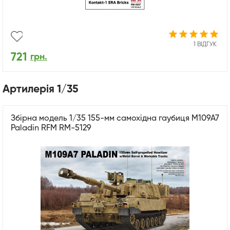
1 ВІДГУК
721
грн.
Артилерія 1/35
Збірна модель 1/35 155-мм самохідна гаубиця М109А7
Paladin RFM RM-5129