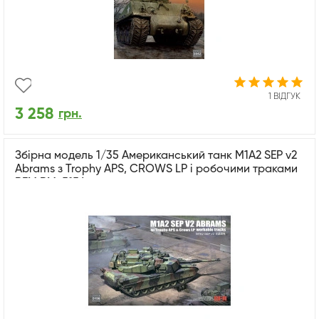
1 ВІДГУК
3 258
грн.
Збірна модель 1/35 Американський танк M1A2 SEP v2
Abrams з Trophy APS, CROWS LP і робочими траками
RFM RM-5156