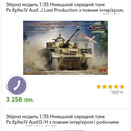
Збірна модель 1/35 Німецький середній танк
Pz.Kpfw.IV Ausf. J Last Production з повним інтер’єром,
прозорими деталями та робочими траками RFM RM-
5043
1 ВІДГУК
3 258
грн.
Збірна модель 1/35 Німецький середній танк
Pz.Kpfw.IV Ausf.G/H з повним інтер’єром і робочими
траками RFM RM-5055