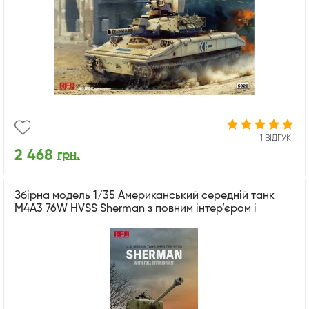
1 ВІДГУК
2 468
грн.
Збірна модель 1/35 Американський середній танк
M4A3 76W HVSS Sherman з повним інтер’єром і
робочими траками RFM RM-5042