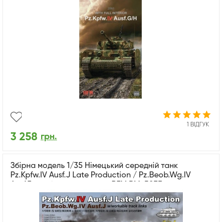
1 ВІДГУК
3 258
грн.
Збірна модель 1/35 Німецький середній танк
Pz.Kpfw.IV Ausf.J Late Production / Pz.Beob.Wg.IV
Ausf.F з робочими траками RFM RM-5033