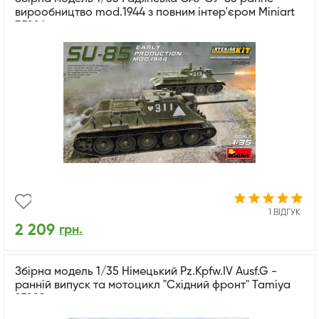
вирообництво mod.1944 з повним інтер'єром Miniart
35204
1 ВІДГУК
2 209
грн.
Збірна модель 1/35 Німецький Pz.Kpfw.IV Ausf.G -
ранній випуск та мотоцикл "Східний фронт" Tamiya
25209