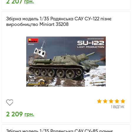
2 207
грн.
Збірна модель 1/35 Радянська САУ СУ-122 пізнє
вирообництво Miniart 35208
1 ВІДГУК
2 209
грн.
Збірна модель 1/35 Радянська САУ СУ-85 раннє