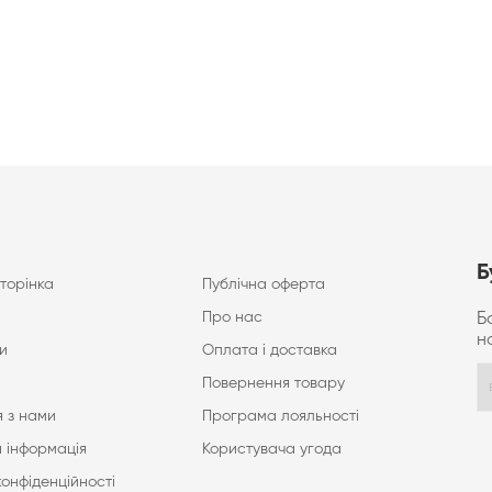
Б
торінка
Публічна оферта
Про нас
Б
н
и
Оплата і доставка
Повернення товару
 з нами
Програма лояльності
 інформація
Користувача угода
конфіденційності