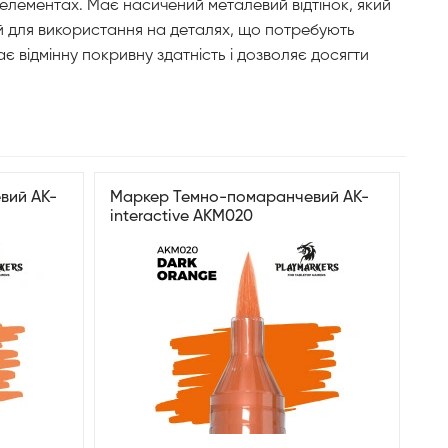
х елементах. Має насичений металевий відтінок, який
ий для використання на деталях, що потребують
є відмінну покривну здатність і дозволяє досягти
вий AK-
Маркер Темно-помаранчевий AK-
interactive AKM020