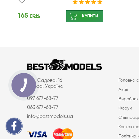
165
грн.
КУПИТИ
вул. Садова, 16
Головна с
Одеса, Україна
Акції
097 677-68-77
Виробник
063 677-68-77
Форум
info@bestmodels.ua
Співпраця
Контактна
Політика 