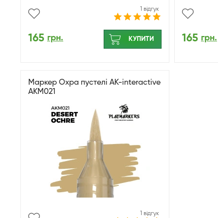
1 відгук
165
165
грн.
грн.
КУПИТИ
Маркер Охра пустелі AK-interactive
AKM021
1 відгук