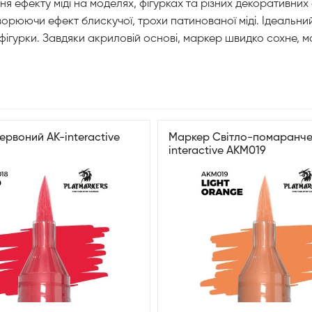
ня ефекту міді на моделях, фігурках та різних декоративни
ворюючи ефект блискучої, трохи патинованої міді. Ідеальн
фігурки. Завдяки акриловій основі, маркер швидко сохне, ма
рвоний AK-interactive
Маркер Світло-помаранче
interactive AKM019