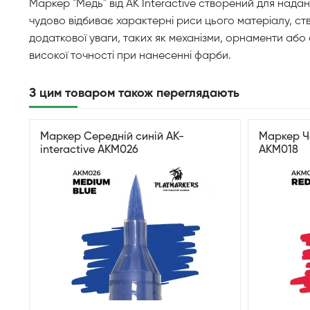
Маркер "Медь" від AK Interactive створений для надан
чудово відбиває характерні риси цього матеріалу, ст
додаткової уваги, таких як механізми, орнаменти або 
високої точності при нанесенні фарби.
З цим товаром також переглядають
Маркер Середній синій AK-
Маркер Че
interactive AKM026
AKM018