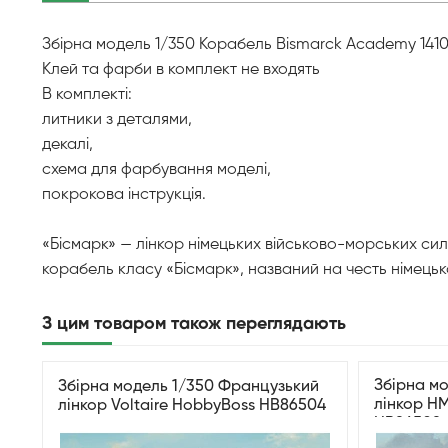
Збірна модель 1/350 Корабель Bismarck Academy 14109
Клей та фарби в комплект не входять
В комплекті:
литники з деталями,
декалі,
схема для фарбування моделі,
покрокова інструкція.
«Бісмарк» — лінкор німецьких військово-морських сил 
корабель класу «Бісмарк», названий на честь німець
З цим товаром також переглядають
Збірна м
Збірна модель 1/350 Французький
лінкор H
лінкор Voltaire HobbyBoss HB86504
HB86508