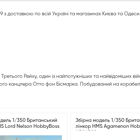
 з доставкою по всій Україні та магазинах Києва та Одеси
Третього Рейху, один із найпотужніших та найвідоміших вій
кого канцлера Отто фон Бісмарка. Побудований на корабель
одель 1/350 Британський
Збірна модель 1/350 Брит
MS Lord Nelson HobbyBoss
лінкор HMS Agamenon Hob
HB86509