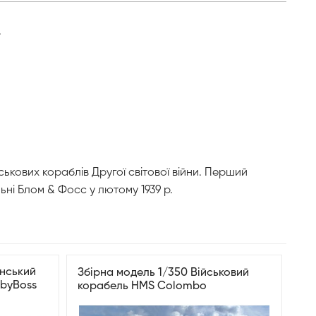
.
ськових кораблів Другої світової війни. Перший
ні Блом & Фосс у лютому 1939 р.
анський
Збірна модель 1/350 Військовий
byBoss
корабель HMS Colombo