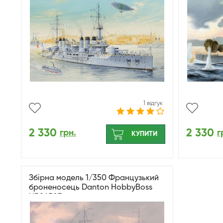
1 відгук
2 330
2 330
грн.
г
КУПИТИ
Збірна модель 1/350 Французький
броненосець Danton HobbyBoss
HB86503