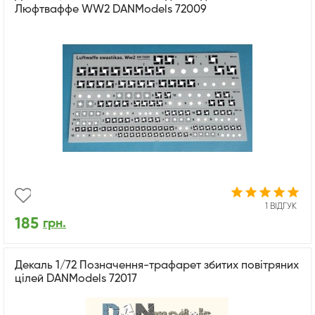
Люфтваффе WW2 DANModels 72009
1 ВІДГУК
185
грн.
Декаль 1/72 Позначення-трафарет збитих повітряних
цілей DANModels 72017