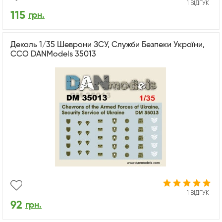
1 ВІДГУК
115
грн.
Декаль 1/35 Шеврони ЗСУ, Служби Безпеки України,
ССО DANModels 35013
1 ВІДГУК
92
грн.