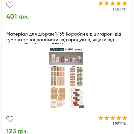
1 ВІДГУК
401
грн.
Матеріал для діорам 1/35 Коробки від цигарок, від
гуманітарної допомоги, від продуктів, ящики від
бананів DANModels 35216
1 ВІДГУК
123
грн.