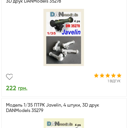
3D друк DANModels 35278
1 ВІДГУК
222
грн.
Модель 1/35 ПТРК Javelin, 4 штуки, 3D друк
DANModels 35279