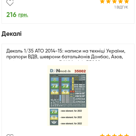
1 ВІДГУК
216
грн.
Декалi
Декаль 1/35 АТО 2014-15: написи на техніці України,
прапори ВДВ, шеврони батальйонів Донбас, Азов,
таблички, автономери DANModels 35002