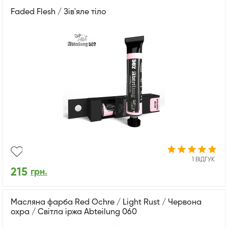
Faded Flesh / Зів'яле тіло
1 ВІДГУК
215
грн.
Масляна фарба Red Ochre / Light Rust / Червона
охра / Світла іржа Abteilung 060