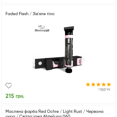
Faded Flesh / Зів'яле тіло
1 ВІДГУК
215
грн.
Масляна фарба Red Ochre / Light Rust / Червона
охра / Світла іржа Abteilung 060