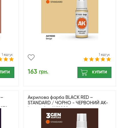
1 відгук
1 відгук
163
грн.
ПИТИ
КУПИТИ
 –
Акрилова фарба BLACK RED –
STANDARD / ЧОРНО - ЧЕРВОНИЙ AK-
1270
interactive AK11098