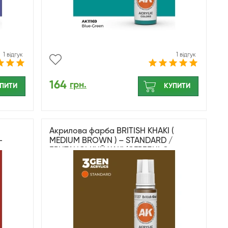
1 відгук
1 відгук
164
грн.
ПИТИ
КУПИТИ
Акрилова фарба BRITISH KHAKI (
-
MEDIUM BROWN ) – STANDARD /
БРИТАНСЬКИЙ ХАКІ (СЕРЕДНЬО-
КОРИЧНЕВИЙ ) AK-interactive AK11127