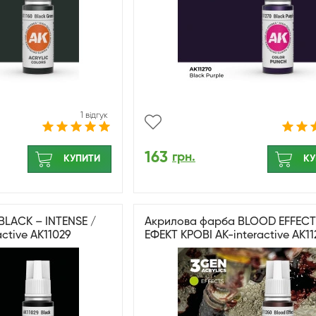
1 відгук
163
грн.
КУПИТИ
КУ
BLACK – INTENSE /
Акрилова фарба BLOOD EFFECT
ctive AK11029
ЕФЕКТ КРОВІ AK-interactive AK1