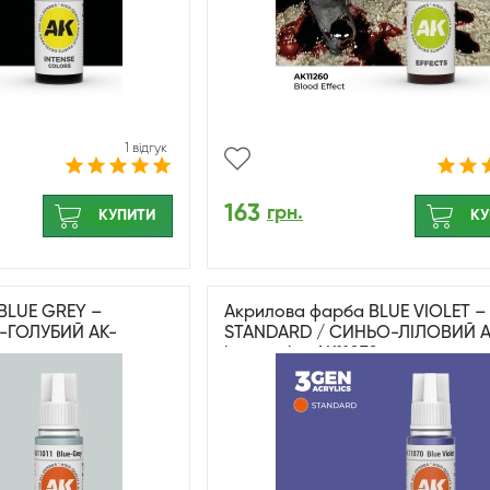
1 відгук
163
грн.
КУПИТИ
КУ
BLUE GREY –
Акрилова фарба BLUE VIOLET –
-ГОЛУБИЙ AK-
STANDARD / СИНЬО-ЛІЛОВИЙ A
1
interactive AK11070