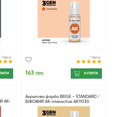
1 відгук
1 відгук
163
грн.
ПИТИ
КУПИТИ
Акрилова фарба BEIGE – STANDARD /
Й AK-
БІЖОВИЙ AK-interactive AK11030