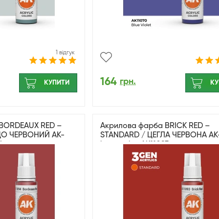
1 відгук
164
грн.
КУПИТИ
КУ
BORDEAUX RED –
Акрилова фарба BRICK RED –
ДО ЧЕРВОНИЙ AK-
STANDARD / ЦЕГЛА ЧЕРВОНА AK
4
interactive AK11093