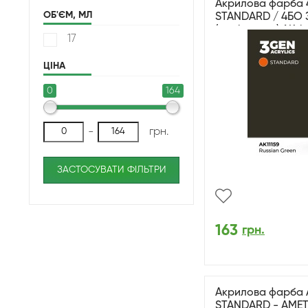
Акрилова фарба 4
ОБ'ЄМ, МЛ
STANDARD / 4БO 
(російський) AK-in
17
ЦІНА
0
164
-
грн.
ЗАСТОСУВАТИ ФІЛЬТРИ
163
грн.
Акрилова фарба 
STANDARD - АМЕ