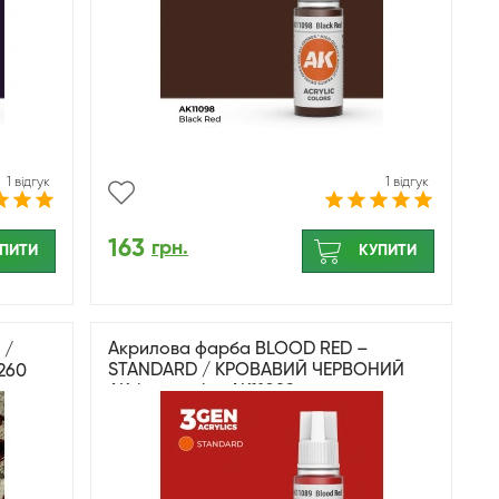
1 відгук
1 відгук
163
грн.
ПИТИ
КУПИТИ
Акрилова фарба BLOOD RED –
 /
STANDARD / КРОВАВИЙ ЧЕРВОНИЙ
1260
AK-interactive AK11089