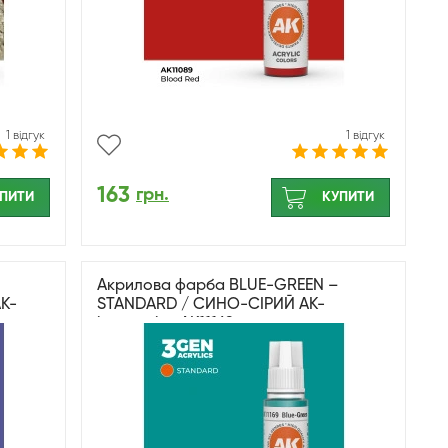
1 відгук
1 відгук
163
грн.
ПИТИ
КУПИТИ
Акрилова фарба BLUE-GREEN –
K-
STANDARD / СИНО-СІРИЙ AK-
interactive AK11169