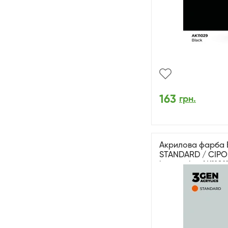
163
грн.
Акрилова фарба 
STANDARD / СІРО
interactive AK1101