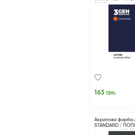
INK АК-Interactive
163
грн.
Акрилова фарба 
STANDARD / ПОПІ
interactive AK1102