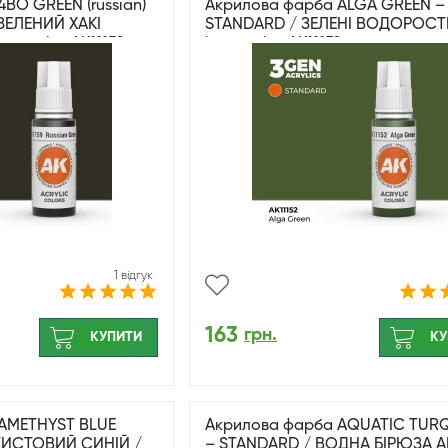
BO GREEN (russian)
Акрилова фарба ALGA GREEN –
ЗЕЛЕНИЙ ХАКІ
STANDARD / ЗЕЛЕНІ ВОДОРОСТІ
teractive AK11159
interactive AK11152
1 відгук
163
грн.
КУПИТИ
КУ
AMETHYST BLUE
Акрилова фарба AQUATIC TUR
ТИСТОВИЙ СИНІЙ /
– STANDARD / ВОДНА БІРЮЗА A