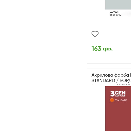
163
грн.
Акрилова фарба 
STANDARD / БОР
interactive AK1109