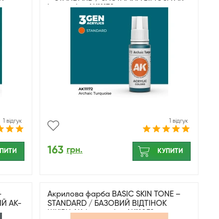
interactive AK11172
1 відгук
1 відгук
163
грн.
ПИТИ
КУПИТИ
–
Акрилова фарба BASIC SKIN TONE –
Й AK-
STANDARD / БАЗОВИЙ ВІДТІНОК
ШКІРИ AK-interactive AK11052