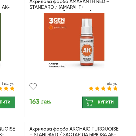
Акрилова фарба AMARANTH RED –
 AK-
STANDARD / (АМАРАНТ)
ОКСАМИТОВИЙ ЧЕРВОНИЙ AK-
interactive AK11086
1 відгук
1 відгук
163
грн.
ПИТИ
КУПИТИ
QUOISE
Акрилова фарба ARCHAIC TURQUOISE
K-
– STANDARD / ЗАСТАРІЛА БІРЮЗА AK-