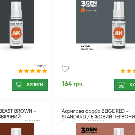
1 відгук
164
грн.
КУПИТИ
КУ
 BEAST BROWN -
Акрилова фарба BEIGE RED –
ЗВІРЯНИЙ
STANDARD / БІЖОВИЙ ЧЕРВОНИ
teractive AK11278
interactive AK11064