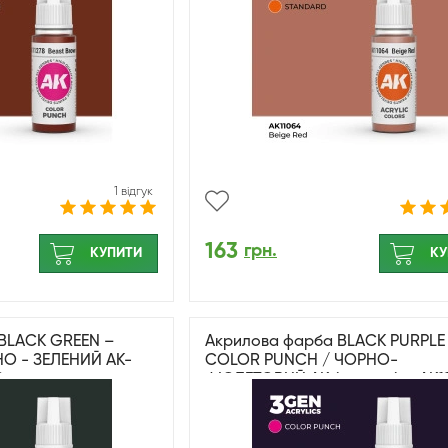
1 відгук
163
грн.
КУПИТИ
КУ
BLACK GREEN –
Акрилова фарба BLACK PURPLE
О - ЗЕЛЕНИЙ AK-
COLOR PUNCH / ЧОРНО-
0
ФІОЛЕТОВИЙ AK-interactive AK1