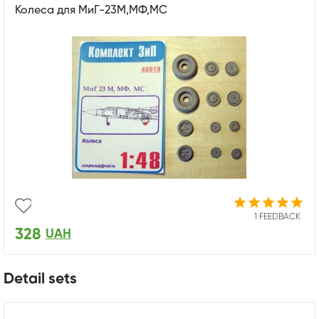
Колеса для МиГ-23М,МФ,МС
1 FEEDBACK
328
UAH
Detail sets