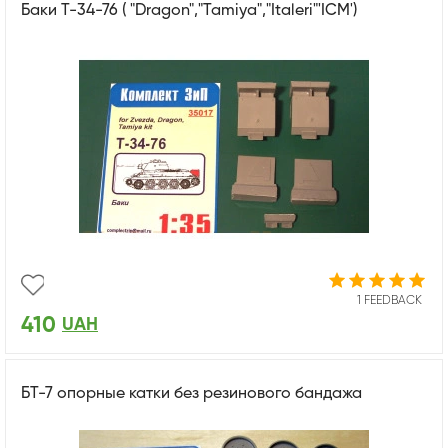
Баки Т-34-76 ( "Dragon","Tamiya","Italeri"'ICM')
1 FEEDBACK
410
UAH
БТ-7 опорные катки без резинового бандажа