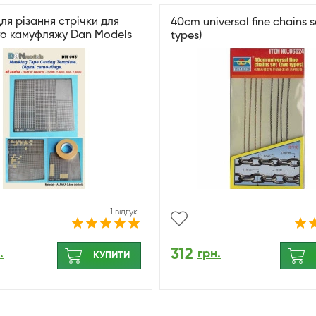
я різання стрічки для
40cm universal fine chains s
о камуфляжу Dan Models
types)
1 відгук
312
.
грн.
КУПИТИ