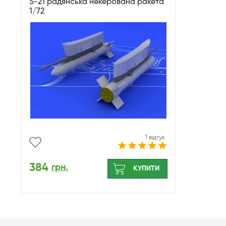
S-21 радянська некерована ракета
1/72
1 відгук
384
грн.
КУПИТИ