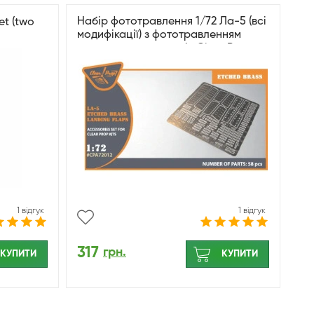
Набір фототравлення 1/72 Ла-5 (всі
et (two
модифікації) з фототравленням
посадкових закрилків Clear Prop
CPA-72012
1 відгук
1 відгук
317
грн.
КУПИТИ
КУПИТИ