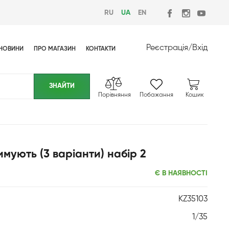
RU
UA
EN
Реєстрація
/
Вхід
НОВИНИ
ПРО МАГАЗИН
КОНТАКТИ
Порівняння
Побажання
Кошик
имують (3 варіанти) набір 2
Є В НАЯВНОСТІ
KZ35103
1/35