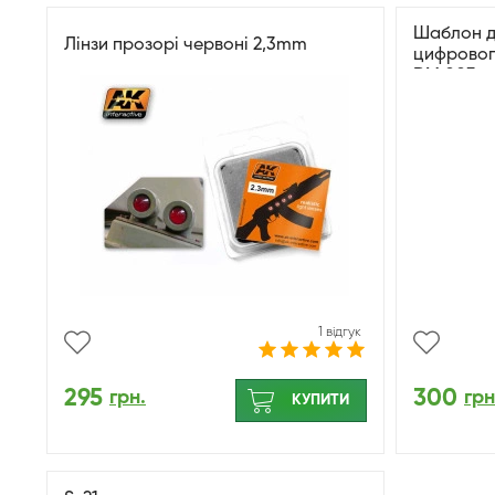
Шаблон дл
Лінзи прозорі червоні 2,3mm
цифровог
DM 003
1 відгук
295
300
грн.
грн
КУПИТИ