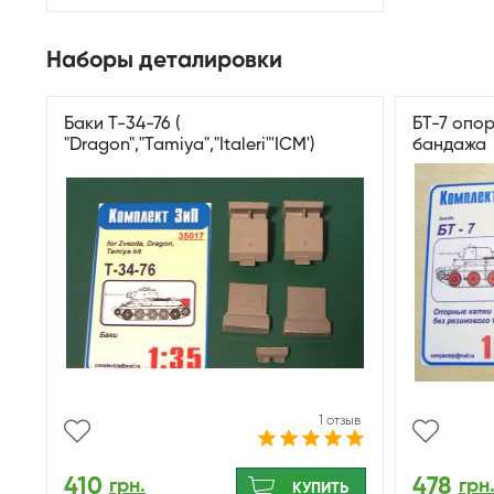
Наборы деталировки
Баки Т-34-76 (
БТ-7 опор
"Dragon","Tamiya","Italeri"'ICM')
бандажа
1 отзыв
410
478
грн.
грн
КУПИТЬ