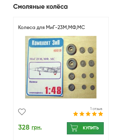
Смоляные колёса
Колеса для МиГ-23М,МФ,МС
1 отзыв
328
грн.
КУПИТЬ