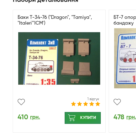
Набори деталювання
Баки Т-34-76 ("Dragon", "Tamiya",
БТ-7 опор
"Italeri"'ICM')
бандажу
1 відгук
410
478
грн.
грн
КУПИТИ