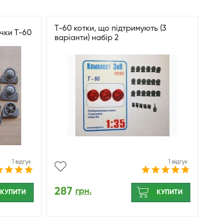
Т-60 котки, що підтримують (3
чки Т-60
варіанти) набір 2
1 відгук
1 відгук
287
грн.
КУПИТИ
КУПИТИ