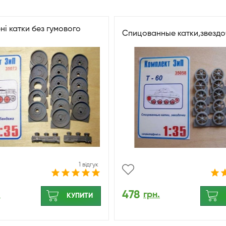
ні катки без гумового
Спицованные катки,звездо
1 відгук
478
.
грн.
КУПИТИ