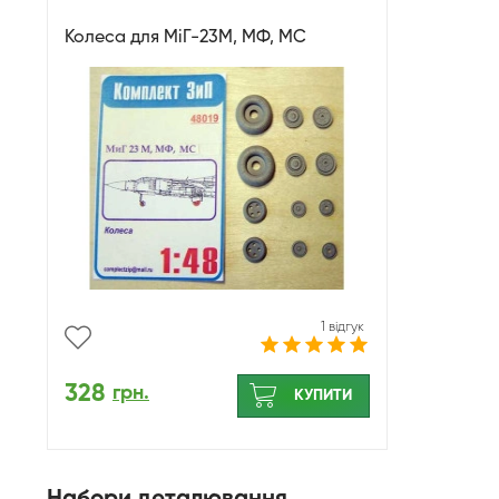
Колеса для МіГ-23М, МФ, МС
1 відгук
328
грн.
КУПИТИ